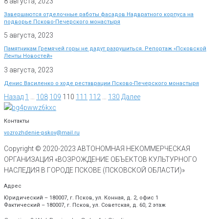
8 августа, 2023
Завершаются отделочные работы фасадов Надвратного корпуса на
подворье Псково-Печерского монастыря
5 августа, 2023
Памятникам Гремячей горы не дадут разрушиться. Репортаж «Псковской
Ленты Новостей»
3 августа, 2023
Денис Василенко о ходе реставрации Псково-Печерского монастыря
Назад
1
…
108
109
110
111
112
…
130
Далее
Контакты
vozrozhdenie-pskov@mail.ru
Copyright © 2020-
2023
АВТОНОМНАЯ НЕКОММЕРЧЕСКАЯ
ОРГАНИЗАЦИЯ «ВОЗРОЖДЕНИЕ ОБЪЕКТОВ КУЛЬТУРНОГО
НАСЛЕДИЯ В ГОРОДЕ ПСКОВЕ (ПСКОВСКОЙ ОБЛАСТИ)»
Адрес
Юридический – 180007, г. Псков, ул. Конная, д. 2, офис 1
Фактический – 180007, г. Псков, ул. Советская, д. 60, 2 этаж