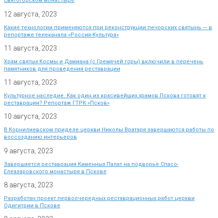
Святогорском монастыре
12 августа, 2023
Какие технологии применяются при реконструкции печорских святынь — в
репортаже телеканала «Россия-Культура»
11 августа, 2023
Храм святых Космы и Дамиана (с Гремячей горы) включили в перечень
памятников для проведения реставрации
11 августа, 2023
Культурное наследие. Как один из красивейших храмов Пскова готовят к
реставрации? Репортаж ГТРК «Псков»
10 августа, 2023
В Корнилиевском приделе церкви Николы Вратаря завершаются работы по
воссозданию интерьеров
9 августа, 2023
Завершается реставрация Каменных Палат на подворье Спасо-
Елеазаровского монастыря в Пскове
8 августа, 2023
Разработан проект первоочередных реставрационных работ церкви
Одигитрии в Пскове