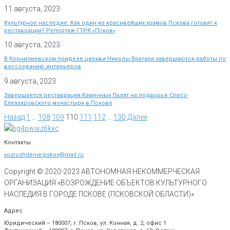
11 августа, 2023
Культурное наследие. Как один из красивейших храмов Пскова готовят к
реставрации? Репортаж ГТРК «Псков»
10 августа, 2023
В Корнилиевском приделе церкви Николы Вратаря завершаются работы по
воссозданию интерьеров
9 августа, 2023
Завершается реставрация Каменных Палат на подворье Спасо-
Елеазаровского монастыря в Пскове
Назад
1
…
108
109
110
111
112
…
130
Далее
Контакты
vozrozhdenie-pskov@mail.ru
Copyright © 2020-
2023
АВТОНОМНАЯ НЕКОММЕРЧЕСКАЯ
ОРГАНИЗАЦИЯ «ВОЗРОЖДЕНИЕ ОБЪЕКТОВ КУЛЬТУРНОГО
НАСЛЕДИЯ В ГОРОДЕ ПСКОВЕ (ПСКОВСКОЙ ОБЛАСТИ)»
Адрес
Юридический – 180007, г. Псков, ул. Конная, д. 2, офис 1