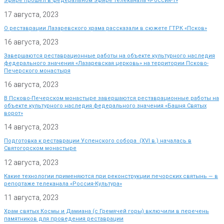
эфире прошел в федеральном эфире телеканала «Россия-1»
17 августа, 2023
О реставрации Лазаревского храма рассказали в сюжете ГТРК «Псков»
16 августа, 2023
Завершаются реставрационные работы на объекте культурного наследия
федерального значения «Лазаревская церковь» на территории Псково-
Печерского монастыря
16 августа, 2023
В Псково-Печерском монастыре завершаются реставрационные работы на
объекте культурного наследия федерального значения «Башня Святых
ворот»
14 августа, 2023
Подготовка к реставрации Успенского собора (XVI в.) началась в
Святогорском монастыре
12 августа, 2023
Какие технологии применяются при реконструкции печорских святынь — в
репортаже телеканала «Россия-Культура»
11 августа, 2023
Храм святых Космы и Дамиана (с Гремячей горы) включили в перечень
памятников для проведения реставрации