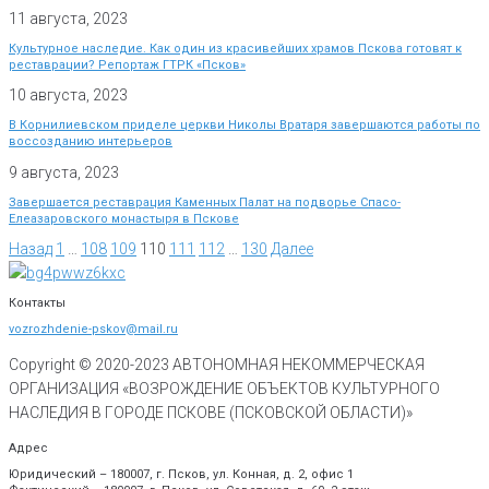
11 августа, 2023
Культурное наследие. Как один из красивейших храмов Пскова готовят к
реставрации? Репортаж ГТРК «Псков»
10 августа, 2023
В Корнилиевском приделе церкви Николы Вратаря завершаются работы по
воссозданию интерьеров
9 августа, 2023
Завершается реставрация Каменных Палат на подворье Спасо-
Елеазаровского монастыря в Пскове
Назад
1
…
108
109
110
111
112
…
130
Далее
Контакты
vozrozhdenie-pskov@mail.ru
Copyright © 2020-
2023
АВТОНОМНАЯ НЕКОММЕРЧЕСКАЯ
ОРГАНИЗАЦИЯ «ВОЗРОЖДЕНИЕ ОБЪЕКТОВ КУЛЬТУРНОГО
НАСЛЕДИЯ В ГОРОДЕ ПСКОВЕ (ПСКОВСКОЙ ОБЛАСТИ)»
Адрес
Юридический – 180007, г. Псков, ул. Конная, д. 2, офис 1