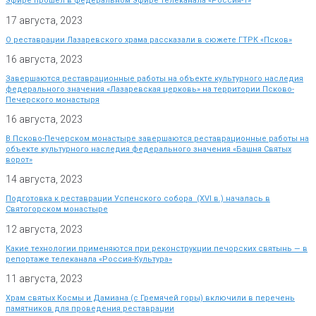
эфире прошел в федеральном эфире телеканала «Россия-1»
17 августа, 2023
О реставрации Лазаревского храма рассказали в сюжете ГТРК «Псков»
16 августа, 2023
Завершаются реставрационные работы на объекте культурного наследия
федерального значения «Лазаревская церковь» на территории Псково-
Печерского монастыря
16 августа, 2023
В Псково-Печерском монастыре завершаются реставрационные работы на
объекте культурного наследия федерального значения «Башня Святых
ворот»
14 августа, 2023
Подготовка к реставрации Успенского собора (XVI в.) началась в
Святогорском монастыре
12 августа, 2023
Какие технологии применяются при реконструкции печорских святынь — в
репортаже телеканала «Россия-Культура»
11 августа, 2023
Храм святых Космы и Дамиана (с Гремячей горы) включили в перечень
памятников для проведения реставрации