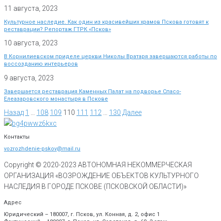
11 августа, 2023
Культурное наследие. Как один из красивейших храмов Пскова готовят к
реставрации? Репортаж ГТРК «Псков»
10 августа, 2023
В Корнилиевском приделе церкви Николы Вратаря завершаются работы по
воссозданию интерьеров
9 августа, 2023
Завершается реставрация Каменных Палат на подворье Спасо-
Елеазаровского монастыря в Пскове
Назад
1
…
108
109
110
111
112
…
130
Далее
Контакты
vozrozhdenie-pskov@mail.ru
Copyright © 2020-
2023
АВТОНОМНАЯ НЕКОММЕРЧЕСКАЯ
ОРГАНИЗАЦИЯ «ВОЗРОЖДЕНИЕ ОБЪЕКТОВ КУЛЬТУРНОГО
НАСЛЕДИЯ В ГОРОДЕ ПСКОВЕ (ПСКОВСКОЙ ОБЛАСТИ)»
Адрес
Юридический – 180007, г. Псков, ул. Конная, д. 2, офис 1