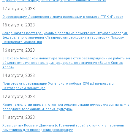
эфире прошел в федеральном эфире телеканала «Россия-1»
17 августа, 2023
О реставрации Лазаревского храма рассказали в сюжете ГТРК «Псков»
16 августа, 2023
Завершаются реставрационные работы на объекте культурного наследия
федерального значения «Лазаревская церковь» на территории Псково-
Печерского монастыря
16 августа, 2023
В Псково-Печерском монастыре завершаются реставрационные работы на
объекте культурного наследия федерального значения «Башня Святых
ворот»
14 августа, 2023
Подготовка к реставрации Успенского собора (XVI в.) началась в
Святогорском монастыре
12 августа, 2023
Какие технологии применяются при реконструкции печорских святынь — в
репортаже телеканала «Россия-Культура»
11 августа, 2023
Храм святых Космы и Дамиана (с Гремячей горы) включили в перечень
памятников для проведения реставрации