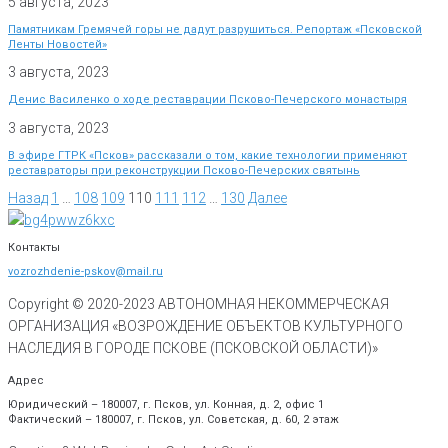
5 августа, 2023
Памятникам Гремячей горы не дадут разрушиться. Репортаж «Псковской
Ленты Новостей»
3 августа, 2023
Денис Василенко о ходе реставрации Псково-Печерского монастыря
3 августа, 2023
В эфире ГТРК «Псков» рассказали о том, какие технологии применяют
реставраторы при реконструкции Псково-Печерских святынь
Назад
1
…
108
109
110
111
112
…
130
Далее
Контакты
vozrozhdenie-pskov@mail.ru
Copyright © 2020-
2023
АВТОНОМНАЯ НЕКОММЕРЧЕСКАЯ
ОРГАНИЗАЦИЯ «ВОЗРОЖДЕНИЕ ОБЪЕКТОВ КУЛЬТУРНОГО
НАСЛЕДИЯ В ГОРОДЕ ПСКОВЕ (ПСКОВСКОЙ ОБЛАСТИ)»
Адрес
Юридический – 180007, г. Псков, ул. Конная, д. 2, офис 1
Фактический – 180007, г. Псков, ул. Советская, д. 60, 2 этаж