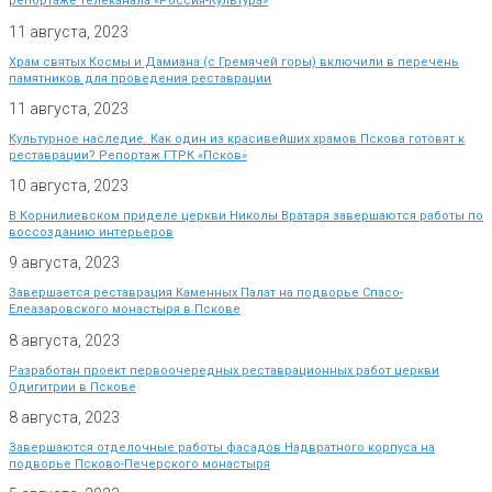
репортаже телеканала «Россия-Культура»
11 августа, 2023
Храм святых Космы и Дамиана (с Гремячей горы) включили в перечень
памятников для проведения реставрации
11 августа, 2023
Культурное наследие. Как один из красивейших храмов Пскова готовят к
реставрации? Репортаж ГТРК «Псков»
10 августа, 2023
В Корнилиевском приделе церкви Николы Вратаря завершаются работы по
воссозданию интерьеров
9 августа, 2023
Завершается реставрация Каменных Палат на подворье Спасо-
Елеазаровского монастыря в Пскове
8 августа, 2023
Разработан проект первоочередных реставрационных работ церкви
Одигитрии в Пскове
8 августа, 2023
Завершаются отделочные работы фасадов Надвратного корпуса на
подворье Псково-Печерского монастыря