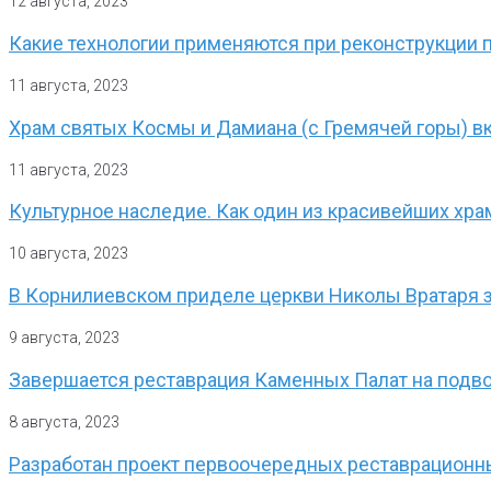
12 августа, 2023
Какие технологии применяются при реконструкции п
11 августа, 2023
Храм святых Космы и Дамиана (с Гремячей горы) в
11 августа, 2023
Культурное наследие. Как один из красивейших хра
10 августа, 2023
В Корнилиевском приделе церкви Николы Вратаря 
9 августа, 2023
Завершается реставрация Каменных Палат на подв
8 августа, 2023
Разработан проект первоочередных реставрационны