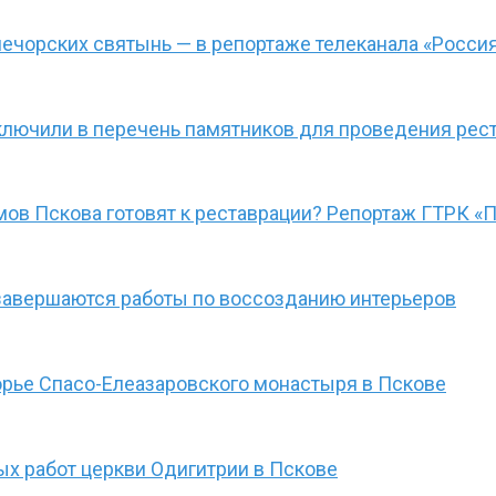
ечорских святынь — в репортаже телеканала «Росси
ключили в перечень памятников для проведения рес
мов Пскова готовят к реставрации? Репортаж ГТРК «
завершаются работы по воссозданию интерьеров
орье Спасо-Елеазаровского монастыря в Пскове
х работ церкви Одигитрии в Пскове