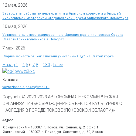
12 мая, 2026
Завершены работы по перекрытиям в братском корпусе и в бывшей
иконописной мастерской Стефановской церкви Мирожского монастыря
10 мая, 2026
Установлены отреставрированные Царские врата иконостаса Сорока
Севастийских мучеников в Печорах
7 мая, 2026
Старше монастыря: как спасали уникальный дуб на Святой горке
Назад
1
…
4
5
6
7
8
…
130
Далее
Контакты
vozrozhdenie-pskov@mail.ru
Copyright © 2020-
2023
АВТОНОМНАЯ НЕКОММЕРЧЕСКАЯ
ОРГАНИЗАЦИЯ «ВОЗРОЖДЕНИЕ ОБЪЕКТОВ КУЛЬТУРНОГО
НАСЛЕДИЯ В ГОРОДЕ ПСКОВЕ (ПСКОВСКОЙ ОБЛАСТИ)»
Адрес
Юридический – 180007, г. Псков, ул. Конная, д. 2, офис 1
Фактический – 180007, г. Псков, ул. Советская, д. 60, 2 этаж