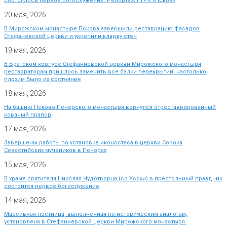
состоялось первое богослужение. Репортаж ГТРК «Псков»
20 мая, 2026
В Мирожском монастыре Пскова завершили реставрацию фасадов
Стефановской церкви и укрепили кладку стен
19 мая, 2026
В Братском корпусе Стефаниевской церкви Мирожского монастыря
реставраторам пришлось заменить все балки перекрытий, настолько
плохим было их состояние
18 мая, 2026
На башню Псково-Печерского монастыря вернулся отреставрированный
кованый прапор
17 мая, 2026
Завершены работы по установке иконостаса в церкви Сорока
Севастийских мучеников в Печорах
15 мая, 2026
В храме святителя Николая Чудотворца (со Усохи) в престольный праздник
состоится первое богослужение
14 мая, 2026
Массивная лестница, выполненная по историческим аналогам,
установлена в Стефаниевской церкви Мирожского монастыря.