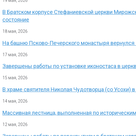
19 мая, 2026
В Братском корпусе Стефаниевской церкви Мирожск
состояние
18 мая, 2026
На башню Псково-Печерского монастыря вернулся
17 мая, 2026
Завершены работы по установке иконостаса в церк
15 мая, 2026
В храме святителя Николая Чудотворца (со Усохи) 
14 мая, 2026
Массивная лестница, выполненная по историческим
12 мая, 2026