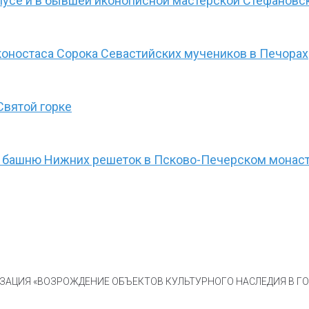
пусе и в бывшей иконописной мастерской Стефанов
оностаса Сорока Севастийских мучеников в Печорах
Святой горке
а башню Нижних решеток в Псково-Печерском монас
АЦИЯ «ВОЗРОЖДЕНИЕ ОБЪЕКТОВ КУЛЬТУРНОГО НАСЛЕДИЯ В ГОР