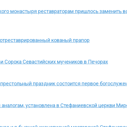
ого монастыря реставраторам пришлось заменить вс
 отреставрированный кованый прапор
ви Сорока Севастийских мучеников в Печорах
в престольный праздник состоится первое богослуже
 аналогам, установлена в Стефаниевской церкви Ми