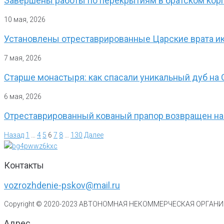
Завершены работы по перекрытиям в братском кор
10 мая, 2026
Установлены отреставрированные Царские врата ик
7 мая, 2026
Старше монастыря: как спасали уникальный дуб на 
6 мая, 2026
Отреставрированный кованый прапор возвращен н
Назад
1
…
4
5
6
7
8
…
130
Далее
Контакты
vozrozhdenie-pskov@mail.ru
Copyright © 2020-
2023
АВТОНОМНАЯ НЕКОММЕРЧЕСКАЯ ОРГАНИЗ
Адрес