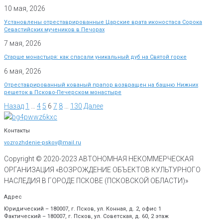
10 мая, 2026
Установлены отреставрированные Царские врата иконостаса Сорока
Севастийских мучеников в Печорах
7 мая, 2026
Старше монастыря: как спасали уникальный дуб на Святой горке
6 мая, 2026
Отреставрированный кованый прапор возвращен на башню Нижних
решеток в Псково-Печерском монастыре
Назад
1
…
4
5
6
7
8
…
130
Далее
Контакты
vozrozhdenie-pskov@mail.ru
Copyright © 2020-
2023
АВТОНОМНАЯ НЕКОММЕРЧЕСКАЯ
ОРГАНИЗАЦИЯ «ВОЗРОЖДЕНИЕ ОБЪЕКТОВ КУЛЬТУРНОГО
НАСЛЕДИЯ В ГОРОДЕ ПСКОВЕ (ПСКОВСКОЙ ОБЛАСТИ)»
Адрес
Юридический – 180007, г. Псков, ул. Конная, д. 2, офис 1
Фактический – 180007, г. Псков, ул. Советская, д. 60, 2 этаж