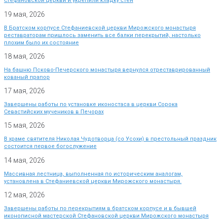
Стефановской церкви и укрепили кладку стен
19 мая, 2026
В Братском корпусе Стефаниевской церкви Мирожского монастыря
реставраторам пришлось заменить все балки перекрытий, настолько
плохим было их состояние
18 мая, 2026
На башню Псково-Печерского монастыря вернулся отреставрированный
кованый прапор
17 мая, 2026
Завершены работы по установке иконостаса в церкви Сорока
Севастийских мучеников в Печорах
15 мая, 2026
В храме святителя Николая Чудотворца (со Усохи) в престольный праздник
состоится первое богослужение
14 мая, 2026
Массивная лестница, выполненная по историческим аналогам,
установлена в Стефаниевской церкви Мирожского монастыря.
12 мая, 2026
Завершены работы по перекрытиям в братском корпусе и в бывшей
иконописной мастерской Стефановской церкви Мирожского монастыря