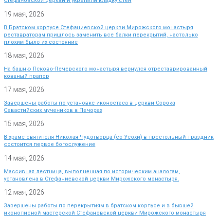
Стефановской церкви и укрепили кладку стен
19 мая, 2026
В Братском корпусе Стефаниевской церкви Мирожского монастыря
реставраторам пришлось заменить все балки перекрытий, настолько
плохим было их состояние
18 мая, 2026
На башню Псково-Печерского монастыря вернулся отреставрированный
кованый прапор
17 мая, 2026
Завершены работы по установке иконостаса в церкви Сорока
Севастийских мучеников в Печорах
15 мая, 2026
В храме святителя Николая Чудотворца (со Усохи) в престольный праздник
состоится первое богослужение
14 мая, 2026
Массивная лестница, выполненная по историческим аналогам,
установлена в Стефаниевской церкви Мирожского монастыря.
12 мая, 2026
Завершены работы по перекрытиям в братском корпусе и в бывшей
иконописной мастерской Стефановской церкви Мирожского монастыря