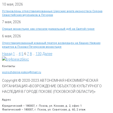
10 мая, 2026
Установлены отреставрированные Царские врата иконостаса Сорока
Севастийских мучеников в Печорах
7 мая, 2026
Старше монастыря: как спасали уникальный дуб на Святой горке
6 мая, 2026
Отреставрированный кованый прапор возвращен на башню Нижних
решеток в Псково-Печерском монастыре
Назад
1
…
4
5
6
7
8
…
130
Далее
Контакты
vozrozhdenie-pskov@mail.ru
Copyright © 2020-
2023
АВТОНОМНАЯ НЕКОММЕРЧЕСКАЯ
ОРГАНИЗАЦИЯ «ВОЗРОЖДЕНИЕ ОБЪЕКТОВ КУЛЬТУРНОГО
НАСЛЕДИЯ В ГОРОДЕ ПСКОВЕ (ПСКОВСКОЙ ОБЛАСТИ)»
Адрес
Юридический – 180007, г. Псков, ул. Конная, д. 2, офис 1
Фактический – 180007, г. Псков, ул. Советская, д. 60, 2 этаж