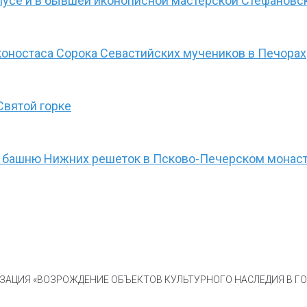
пусе и в бывшей иконописной мастерской Стефанов
оностаса Сорока Севастийских мучеников в Печорах
Святой горке
а башню Нижних решеток в Псково-Печерском монас
АЦИЯ «ВОЗРОЖДЕНИЕ ОБЪЕКТОВ КУЛЬТУРНОГО НАСЛЕДИЯ В ГОР