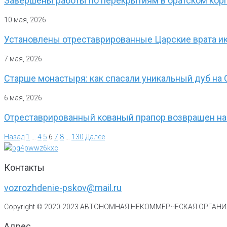
Завершены работы по перекрытиям в братском кор
10 мая, 2026
Установлены отреставрированные Царские врата ик
7 мая, 2026
Старше монастыря: как спасали уникальный дуб на 
6 мая, 2026
Отреставрированный кованый прапор возвращен н
Назад
1
…
4
5
6
7
8
…
130
Далее
Контакты
vozrozhdenie-pskov@mail.ru
Copyright © 2020-
2023
АВТОНОМНАЯ НЕКОММЕРЧЕСКАЯ ОРГАНИЗ
Адрес