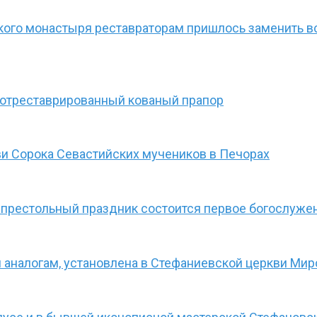
ого монастыря реставраторам пришлось заменить вс
 отреставрированный кованый прапор
ви Сорока Севастийских мучеников в Печорах
в престольный праздник состоится первое богослуже
 аналогам, установлена в Стефаниевской церкви Ми