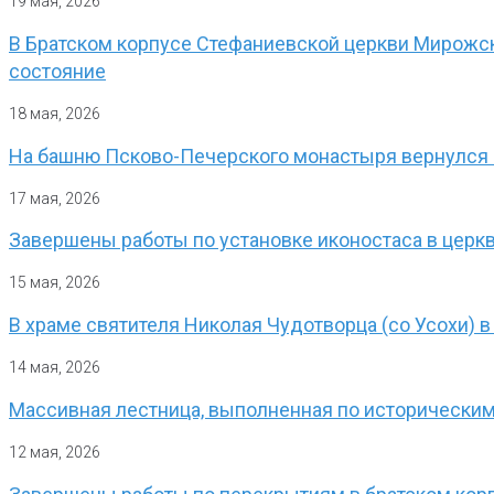
19 мая, 2026
В Братском корпусе Стефаниевской церкви Мирожск
состояние
18 мая, 2026
На башню Псково-Печерского монастыря вернулся
17 мая, 2026
Завершены работы по установке иконостаса в церк
15 мая, 2026
В храме святителя Николая Чудотворца (со Усохи) 
14 мая, 2026
Массивная лестница, выполненная по историческим
12 мая, 2026