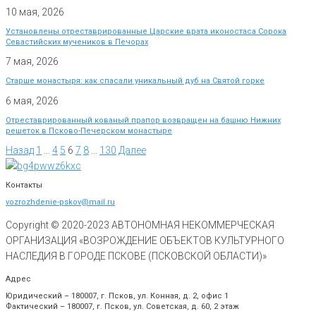
10 мая, 2026
Установлены отреставрированные Царские врата иконостаса Сорока
Севастийских мучеников в Печорах
7 мая, 2026
Старше монастыря: как спасали уникальный дуб на Святой горке
6 мая, 2026
Отреставрированный кованый прапор возвращен на башню Нижних
решеток в Псково-Печерском монастыре
Назад
1
…
4
5
6
7
8
…
130
Далее
Контакты
vozrozhdenie-pskov@mail.ru
Copyright © 2020-
2023
АВТОНОМНАЯ НЕКОММЕРЧЕСКАЯ
ОРГАНИЗАЦИЯ «ВОЗРОЖДЕНИЕ ОБЪЕКТОВ КУЛЬТУРНОГО
НАСЛЕДИЯ В ГОРОДЕ ПСКОВЕ (ПСКОВСКОЙ ОБЛАСТИ)»
Адрес
Юридический – 180007, г. Псков, ул. Конная, д. 2, офис 1
Фактический – 180007, г. Псков, ул. Советская, д. 60, 2 этаж