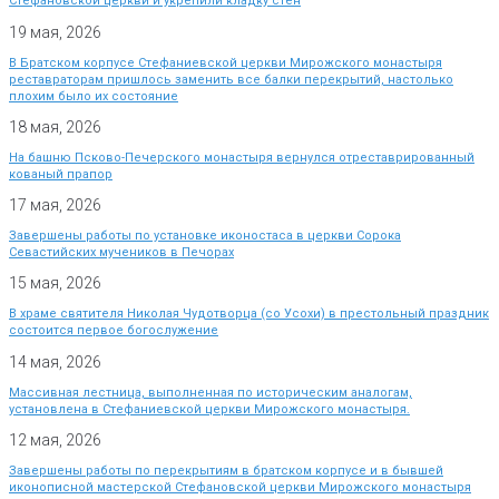
Стефановской церкви и укрепили кладку стен
19 мая, 2026
В Братском корпусе Стефаниевской церкви Мирожского монастыря
реставраторам пришлось заменить все балки перекрытий, настолько
плохим было их состояние
18 мая, 2026
На башню Псково-Печерского монастыря вернулся отреставрированный
кованый прапор
17 мая, 2026
Завершены работы по установке иконостаса в церкви Сорока
Севастийских мучеников в Печорах
15 мая, 2026
В храме святителя Николая Чудотворца (со Усохи) в престольный праздник
состоится первое богослужение
14 мая, 2026
Массивная лестница, выполненная по историческим аналогам,
установлена в Стефаниевской церкви Мирожского монастыря.
12 мая, 2026
Завершены работы по перекрытиям в братском корпусе и в бывшей
иконописной мастерской Стефановской церкви Мирожского монастыря