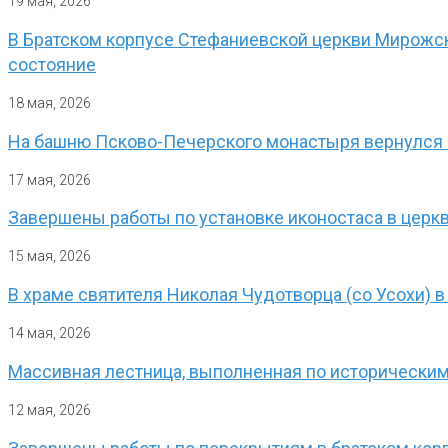
19 мая, 2026
В Братском корпусе Стефаниевской церкви Мирожск
состояние
18 мая, 2026
На башню Псково-Печерского монастыря вернулся
17 мая, 2026
Завершены работы по установке иконостаса в церк
15 мая, 2026
В храме святителя Николая Чудотворца (со Усохи) 
14 мая, 2026
Массивная лестница, выполненная по историческим
12 мая, 2026