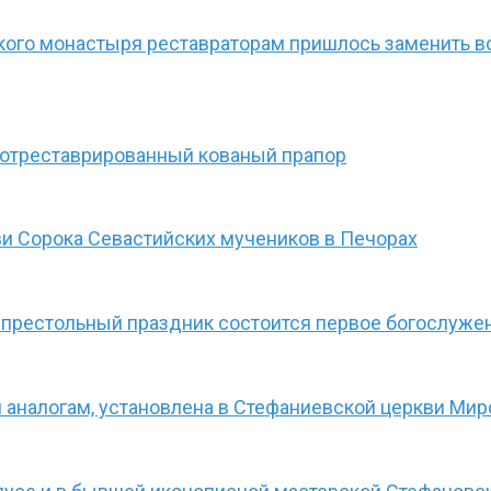
ого монастыря реставраторам пришлось заменить вс
 отреставрированный кованый прапор
ви Сорока Севастийских мучеников в Печорах
в престольный праздник состоится первое богослуже
 аналогам, установлена в Стефаниевской церкви Ми