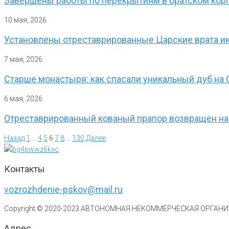
Завершены работы по перекрытиям в братском кор
10 мая, 2026
Установлены отреставрированные Царские врата ик
7 мая, 2026
Старше монастыря: как спасали уникальный дуб на 
6 мая, 2026
Отреставрированный кованый прапор возвращен н
Назад
1
…
4
5
6
7
8
…
130
Далее
Контакты
vozrozhdenie-pskov@mail.ru
Copyright © 2020-
2023
АВТОНОМНАЯ НЕКОММЕРЧЕСКАЯ ОРГАНИЗ
Адрес