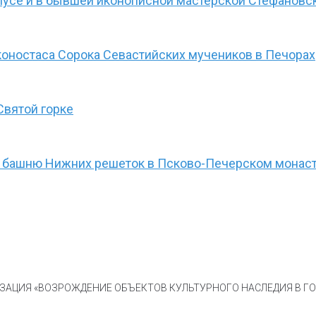
пусе и в бывшей иконописной мастерской Стефанов
оностаса Сорока Севастийских мучеников в Печорах
Святой горке
а башню Нижних решеток в Псково-Печерском монас
АЦИЯ «ВОЗРОЖДЕНИЕ ОБЪЕКТОВ КУЛЬТУРНОГО НАСЛЕДИЯ В ГОР