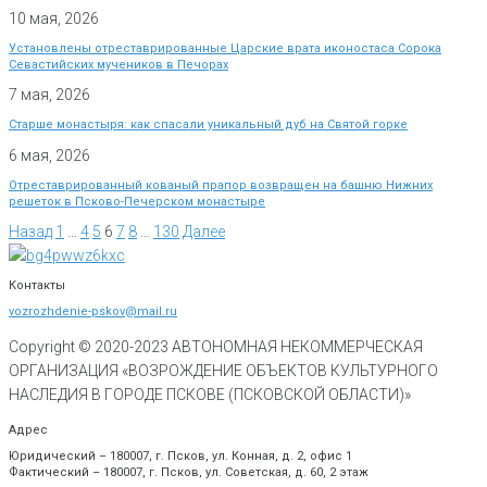
10 мая, 2026
Установлены отреставрированные Царские врата иконостаса Сорока
Севастийских мучеников в Печорах
7 мая, 2026
Старше монастыря: как спасали уникальный дуб на Святой горке
6 мая, 2026
Отреставрированный кованый прапор возвращен на башню Нижних
решеток в Псково-Печерском монастыре
Назад
1
…
4
5
6
7
8
…
130
Далее
Контакты
vozrozhdenie-pskov@mail.ru
Copyright © 2020-
2023
АВТОНОМНАЯ НЕКОММЕРЧЕСКАЯ
ОРГАНИЗАЦИЯ «ВОЗРОЖДЕНИЕ ОБЪЕКТОВ КУЛЬТУРНОГО
НАСЛЕДИЯ В ГОРОДЕ ПСКОВЕ (ПСКОВСКОЙ ОБЛАСТИ)»
Адрес
Юридический – 180007, г. Псков, ул. Конная, д. 2, офис 1
Фактический – 180007, г. Псков, ул. Советская, д. 60, 2 этаж