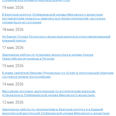
Стефановской церкви и укрепили кладку стен
19 мая, 2026
В Братском корпусе Стефаниевской церкви Мирожского монастыря
реставраторам пришлось заменить все балки перекрытий, настолько
плохим было их состояние
18 мая, 2026
На башню Псково-Печерского монастыря вернулся отреставрированный
кованый прапор
17 мая, 2026
Завершены работы по установке иконостаса в церкви Сорока
Севастийских мучеников в Печорах
15 мая, 2026
В храме святителя Николая Чудотворца (со Усохи) в престольный праздник
состоится первое богослужение
14 мая, 2026
Массивная лестница, выполненная по историческим аналогам,
установлена в Стефаниевской церкви Мирожского монастыря.
12 мая, 2026
Завершены работы по перекрытиям в братском корпусе и в бывшей
иконописной мастерской Стефановской церкви Мирожского монастыря