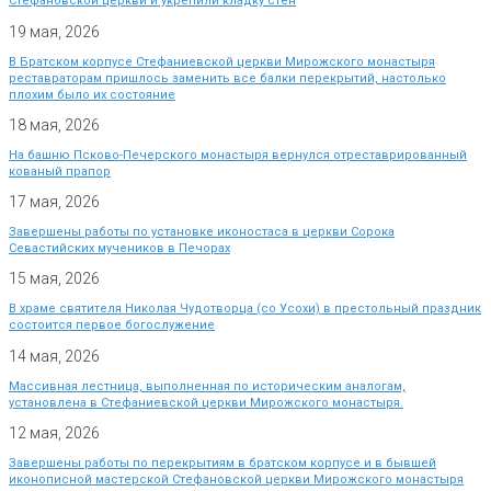
Стефановской церкви и укрепили кладку стен
19 мая, 2026
В Братском корпусе Стефаниевской церкви Мирожского монастыря
реставраторам пришлось заменить все балки перекрытий, настолько
плохим было их состояние
18 мая, 2026
На башню Псково-Печерского монастыря вернулся отреставрированный
кованый прапор
17 мая, 2026
Завершены работы по установке иконостаса в церкви Сорока
Севастийских мучеников в Печорах
15 мая, 2026
В храме святителя Николая Чудотворца (со Усохи) в престольный праздник
состоится первое богослужение
14 мая, 2026
Массивная лестница, выполненная по историческим аналогам,
установлена в Стефаниевской церкви Мирожского монастыря.
12 мая, 2026
Завершены работы по перекрытиям в братском корпусе и в бывшей
иконописной мастерской Стефановской церкви Мирожского монастыря