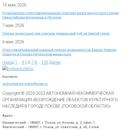
10 мая, 2026
Установлены отреставрированные Царские врата иконостаса Сорока
Севастийских мучеников в Печорах
7 мая, 2026
Старше монастыря: как спасали уникальный дуб на Святой горке
6 мая, 2026
Отреставрированный кованый прапор возвращен на башню Нижних
решеток в Псково-Печерском монастыре
Назад
1
…
4
5
6
7
8
…
130
Далее
Контакты
vozrozhdenie-pskov@mail.ru
Copyright © 2020-
2023
АВТОНОМНАЯ НЕКОММЕРЧЕСКАЯ
ОРГАНИЗАЦИЯ «ВОЗРОЖДЕНИЕ ОБЪЕКТОВ КУЛЬТУРНОГО
НАСЛЕДИЯ В ГОРОДЕ ПСКОВЕ (ПСКОВСКОЙ ОБЛАСТИ)»
Адрес
Юридический – 180007, г. Псков, ул. Конная, д. 2, офис 1
Фактический – 180007, г. Псков, ул. Советская, д. 60, 2 этаж