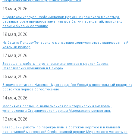
Стефановской церкви и укрепили кладку стен
19 мая, 2026
В Братском корпусе Стефаниевской церкви Мирожского монастыря
реставраторам пришлось заменить все балки перекрытий, настолько
плохим было их состояние
18 мая, 2026
На башню Псково-Печерского монастыря вернулся отреставрированный
кованый прапор
17 мая, 2026
Завершены работы по установке иконостаса в церкви Сорока
Севастийских мучеников в Печорах
15 мая, 2026
В храме святителя Николая Чудотворца (со Усохи) в престольный праздник
состоится первое богослужение
14 мая, 2026
Массивная лестница, выполненная по историческим аналогам,
установлена в Стефаниевской церкви Мирожского монастыря.
12 мая, 2026
Завершены работы по перекрытиям в братском корпусе и в бывшей
иконописной мастерской Стефановской церкви Мирожского монастыря