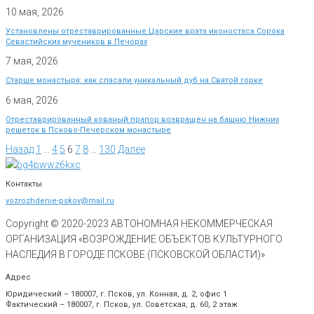
10 мая, 2026
Установлены отреставрированные Царские врата иконостаса Сорока
Севастийских мучеников в Печорах
7 мая, 2026
Старше монастыря: как спасали уникальный дуб на Святой горке
6 мая, 2026
Отреставрированный кованый прапор возвращен на башню Нижних
решеток в Псково-Печерском монастыре
Назад
1
…
4
5
6
7
8
…
130
Далее
Контакты
vozrozhdenie-pskov@mail.ru
Copyright © 2020-
2023
АВТОНОМНАЯ НЕКОММЕРЧЕСКАЯ
ОРГАНИЗАЦИЯ «ВОЗРОЖДЕНИЕ ОБЪЕКТОВ КУЛЬТУРНОГО
НАСЛЕДИЯ В ГОРОДЕ ПСКОВЕ (ПСКОВСКОЙ ОБЛАСТИ)»
Адрес
Юридический – 180007, г. Псков, ул. Конная, д. 2, офис 1
Фактический – 180007, г. Псков, ул. Советская, д. 60, 2 этаж