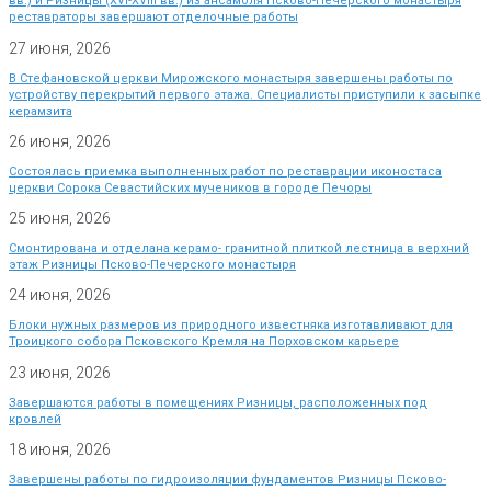
вв.) и Ризницы (XVI-XVIII вв.) из ансамбля Псково-Печерского монастыря
реставраторы завершают отделочные работы
27 июня, 2026
В Стефановской церкви Мирожского монастыря завершены работы по
устройству перекрытий первого этажа. Специалисты приступили к засыпке
керамзита
26 июня, 2026
Состоялась приемка выполненных работ по реставрации иконостаса
церкви Сорока Севастийских мучеников в городе Печоры
25 июня, 2026
Смонтирована и отделана керамо- гранитной плиткой лестница в верхний
этаж Ризницы Псково-Печерского монастыря
24 июня, 2026
Блоки нужных размеров из природного известняка изготавливают для
Троицкого собора Псковского Кремля на Порховском карьере
23 июня, 2026
Завершаются работы в помещениях Ризницы, расположенных под
кровлей
18 июня, 2026
Завершены работы по гидроизоляции фундаментов Ризницы Псково-