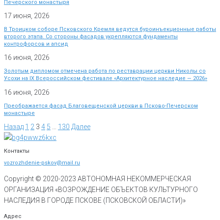
Печерского монастыря
17 июня, 2026
В Троицком соборе Псковского Кремля ведутся буроинъекционные работы
второго этапа. Со стороны фасадов укрепляются фундаменты
контрофорсов и апсид
16 июня, 2026
Золотым дипломом отмечена работа по реставрации церкви Николы со
Усохи на IX Всероссийском фестивале «Архитектурное наследие — 2026»
16 июня, 2026
Преображается фасад Благовещенской церкви в Псково-Печерском
монастыре
Назад
1
2
3
4
5
…
130
Далее
Контакты
vozrozhdenie-pskov@mail.ru
Copyright © 2020-
2023
АВТОНОМНАЯ НЕКОММЕРЧЕСКАЯ
ОРГАНИЗАЦИЯ «ВОЗРОЖДЕНИЕ ОБЪЕКТОВ КУЛЬТУРНОГО
НАСЛЕДИЯ В ГОРОДЕ ПСКОВЕ (ПСКОВСКОЙ ОБЛАСТИ)»
Адрес