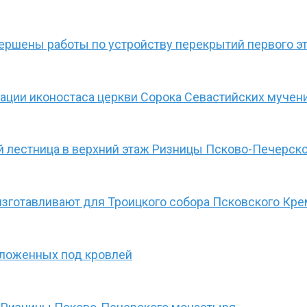
ршены работы по устройству перекрытий первого эт
ации иконостаса церкви Сорока Севастийских мучен
ой лестница в верхний этаж Ризницы Псково-Печерск
изготавливают для Троицкого собора Псковского Кре
оложенных под кровлей