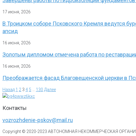
Завершены работы по гидроизоляции фундаментов
17 июня, 2026
В Троицком соборе Псковского Кремля ведутся бур
апсид
16 июня, 2026
Золотым дипломом отмечена работа по реставрации
16 июня, 2026
Преображается фасад Благовещенской церкви в П
Назад
1
2
3
4
5
…
130
Далее
Контакты
vozrozhdenie-pskov@mail.ru
Copyright © 2020-
2023
АВТОНОМНАЯ НЕКОММЕРЧЕСКАЯ ОРГАНИЗ