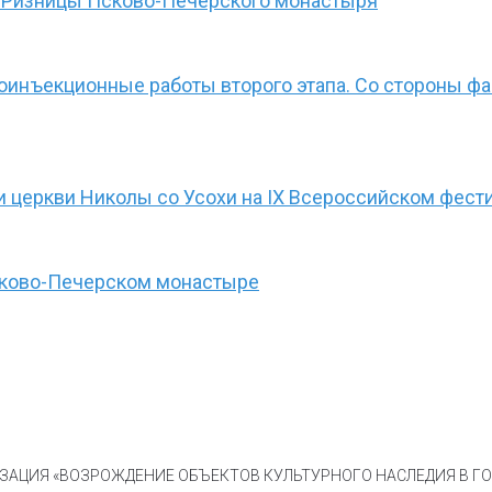
 Ризницы Псково-Печерского монастыря
оинъекционные работы второго этапа. Со стороны 
 церкви Николы со Усохи на IX Всероссийском фести
сково-Печерском монастыре
АЦИЯ «ВОЗРОЖДЕНИЕ ОБЪЕКТОВ КУЛЬТУРНОГО НАСЛЕДИЯ В ГОР