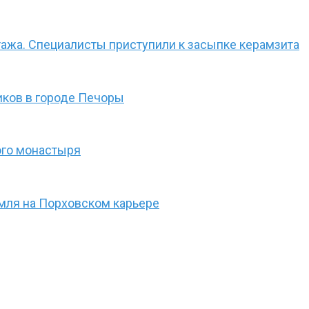
ажа. Специалисты приступили к засыпке керамзита
иков в городе Печоры
ого монастыря
мля на Порховском карьере