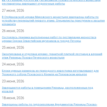
вв.) и Ризницы (XVI-XVIII вв.) из ансамбля Псково-Печерского монастыря
реставраторы завершают отделочные работы
27 июня, 2026
В Стефановской церкви Мирожского монастыря завершены работы по
устройству перекрытий первого этажа. Специалисты приступили к засыпке
керамзита
26 июня, 2026
Состоялась приемка выполненных работ по реставрации иконостаса
церкви Сорока Севастийских мучеников в городе Печоры
25 июня, 2026
Смонтирована и отделана керамо- гранитной плиткой лестница в верхний
этаж Ризницы Псково-Печерского монастыря
24 июня, 2026
Блоки нужных размеров из природного известняка изготавливают для
Троицкого собора Псковского Кремля на Порховском карьере
23 июня, 2026
Завершаются работы в помещениях Ризницы, расположенных под
кровлей
18 июня, 2026
Завершены работы по гидроизоляции фундаментов Ризницы Псково-