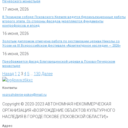
Печерского монастыря
17 июня, 2026
В Троицком соборе Псковского Кремля ведутся буроинъекционные работы
второго этапа. Со стороны фасадов укрепляются фундаменты
контрофорсов и апсид
16 июня, 2026
Золотым дипломом отмечена работа по реставрации церкви Николы со
Усохи на IX Всероссийском фестивале «Архитектурное наследие — 2026»
16 июня, 2026
Преображается фасад Благовещенской церкви в Псково-Печерском
монастыре
Назад
1
2
3
4
5
…
130
Далее
Контакты
vozrozhdenie-pskov@mail.ru
Copyright © 2020-
2023
АВТОНОМНАЯ НЕКОММЕРЧЕСКАЯ
ОРГАНИЗАЦИЯ «ВОЗРОЖДЕНИЕ ОБЪЕКТОВ КУЛЬТУРНОГО
НАСЛЕДИЯ В ГОРОДЕ ПСКОВЕ (ПСКОВСКОЙ ОБЛАСТИ)»
Адрес