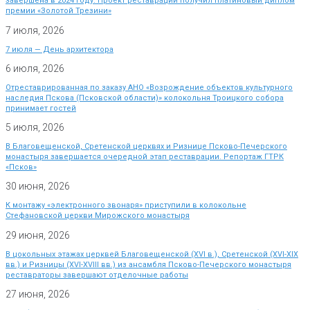
завершена в 2024 году. Проект реставрации получил платиновый диплом
премии «Золотой Трезини»
7 июля, 2026
7 июля — День архитектора
6 июля, 2026
Отреставрированная по заказу АНО «Возрождение объектов культурного
наследия Пскова (Псковской области)» колокольня Троицкого собора
принимает гостей
5 июля, 2026
В Благовещенской, Сретенской церквях и Ризнице Псково-Печерского
монастыря завершается очередной этап реставрации. Репортаж ГТРК
«Псков»
30 июня, 2026
К монтажу «электронного звонаря» приступили в колокольне
Стефановской церкви Мирожского монастыря
29 июня, 2026
В цокольных этажах церквей Благовещенской (XVI в.), Сретенской (XVI-XIX
вв.) и Ризницы (XVI-XVIII вв.) из ансамбля Псково-Печерского монастыря
реставраторы завершают отделочные работы
27 июня, 2026