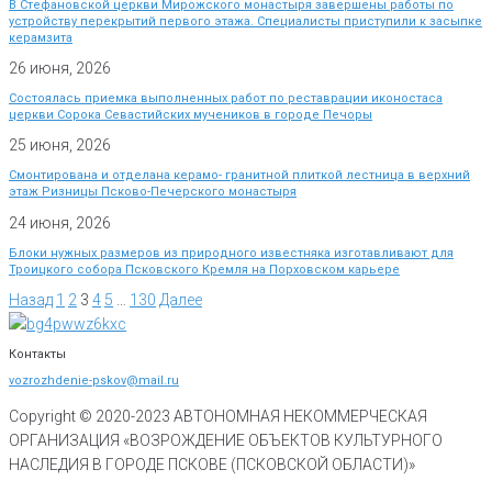
В Стефановской церкви Мирожского монастыря завершены работы по
устройству перекрытий первого этажа. Специалисты приступили к засыпке
керамзита
26 июня, 2026
Состоялась приемка выполненных работ по реставрации иконостаса
церкви Сорока Севастийских мучеников в городе Печоры
25 июня, 2026
Смонтирована и отделана керамо- гранитной плиткой лестница в верхний
этаж Ризницы Псково-Печерского монастыря
24 июня, 2026
Блоки нужных размеров из природного известняка изготавливают для
Троицкого собора Псковского Кремля на Порховском карьере
Назад
1
2
3
4
5
…
130
Далее
Контакты
vozrozhdenie-pskov@mail.ru
Copyright © 2020-
2023
АВТОНОМНАЯ НЕКОММЕРЧЕСКАЯ
ОРГАНИЗАЦИЯ «ВОЗРОЖДЕНИЕ ОБЪЕКТОВ КУЛЬТУРНОГО
НАСЛЕДИЯ В ГОРОДЕ ПСКОВЕ (ПСКОВСКОЙ ОБЛАСТИ)»