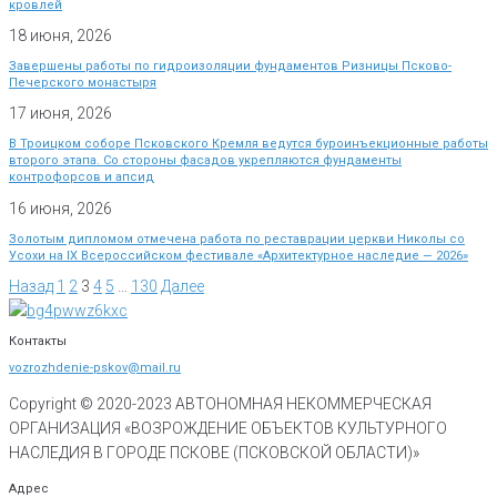
кровлей
18 июня, 2026
Завершены работы по гидроизоляции фундаментов Ризницы Псково-
Печерского монастыря
17 июня, 2026
В Троицком соборе Псковского Кремля ведутся буроинъекционные работы
второго этапа. Со стороны фасадов укрепляются фундаменты
контрофорсов и апсид
16 июня, 2026
Золотым дипломом отмечена работа по реставрации церкви Николы со
Усохи на IX Всероссийском фестивале «Архитектурное наследие — 2026»
Назад
1
2
3
4
5
…
130
Далее
Контакты
vozrozhdenie-pskov@mail.ru
Copyright © 2020-
2023
АВТОНОМНАЯ НЕКОММЕРЧЕСКАЯ
ОРГАНИЗАЦИЯ «ВОЗРОЖДЕНИЕ ОБЪЕКТОВ КУЛЬТУРНОГО
НАСЛЕДИЯ В ГОРОДЕ ПСКОВЕ (ПСКОВСКОЙ ОБЛАСТИ)»
Адрес