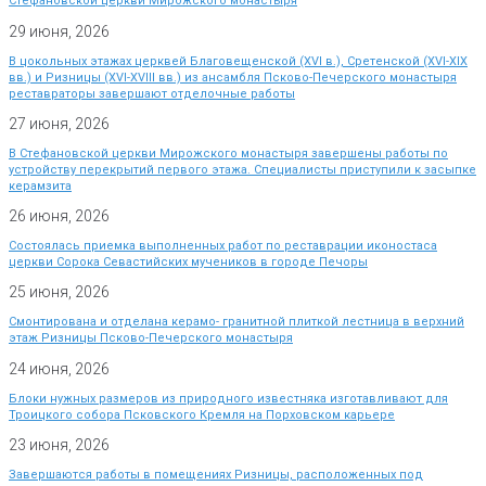
Стефановской церкви Мирожского монастыря
29 июня, 2026
В цокольных этажах церквей Благовещенской (XVI в.), Сретенской (XVI-XIX
вв.) и Ризницы (XVI-XVIII вв.) из ансамбля Псково-Печерского монастыря
реставраторы завершают отделочные работы
27 июня, 2026
В Стефановской церкви Мирожского монастыря завершены работы по
устройству перекрытий первого этажа. Специалисты приступили к засыпке
керамзита
26 июня, 2026
Состоялась приемка выполненных работ по реставрации иконостаса
церкви Сорока Севастийских мучеников в городе Печоры
25 июня, 2026
Смонтирована и отделана керамо- гранитной плиткой лестница в верхний
этаж Ризницы Псково-Печерского монастыря
24 июня, 2026
Блоки нужных размеров из природного известняка изготавливают для
Троицкого собора Псковского Кремля на Порховском карьере
23 июня, 2026
Завершаются работы в помещениях Ризницы, расположенных под