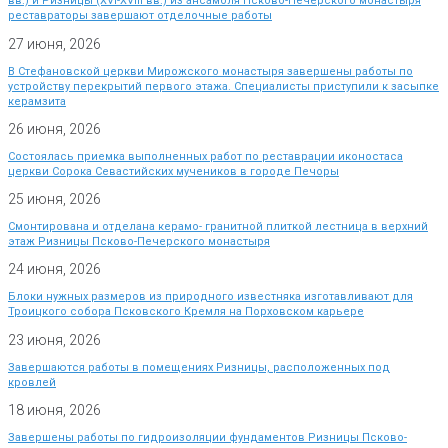
вв.) и Ризницы (XVI-XVIII вв.) из ансамбля Псково-Печерского монастыря
реставраторы завершают отделочные работы
27 июня, 2026
В Стефановской церкви Мирожского монастыря завершены работы по
устройству перекрытий первого этажа. Специалисты приступили к засыпке
керамзита
26 июня, 2026
Состоялась приемка выполненных работ по реставрации иконостаса
церкви Сорока Севастийских мучеников в городе Печоры
25 июня, 2026
Смонтирована и отделана керамо- гранитной плиткой лестница в верхний
этаж Ризницы Псково-Печерского монастыря
24 июня, 2026
Блоки нужных размеров из природного известняка изготавливают для
Троицкого собора Псковского Кремля на Порховском карьере
23 июня, 2026
Завершаются работы в помещениях Ризницы, расположенных под
кровлей
18 июня, 2026
Завершены работы по гидроизоляции фундаментов Ризницы Псково-