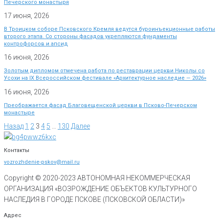
Печерского монастыря
17 июня, 2026
В Троицком соборе Псковского Кремля ведутся буроинъекционные работы
второго этапа. Со стороны фасадов укрепляются фундаменты
контрофорсов и апсид
16 июня, 2026
Золотым дипломом отмечена работа по реставрации церкви Николы со
Усохи на IX Всероссийском фестивале «Архитектурное наследие — 2026»
16 июня, 2026
Преображается фасад Благовещенской церкви в Псково-Печерском
монастыре
Назад
1
2
3
4
5
…
130
Далее
Контакты
vozrozhdenie-pskov@mail.ru
Copyright © 2020-
2023
АВТОНОМНАЯ НЕКОММЕРЧЕСКАЯ
ОРГАНИЗАЦИЯ «ВОЗРОЖДЕНИЕ ОБЪЕКТОВ КУЛЬТУРНОГО
НАСЛЕДИЯ В ГОРОДЕ ПСКОВЕ (ПСКОВСКОЙ ОБЛАСТИ)»
Адрес