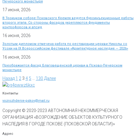
Печерского монастыря
17 июня, 2026
В Троицком соборе Псковского Кремля ведутся буроинъекционные работы
второго этапа. Со стороны фасадов укрепляются фундаменты
контрофорсов и апсид
16 июня, 2026
Золотым дипломом отмечена работа по реставрации церкви Николы со
Усохи на IX Всероссийском фестивале «Архитектурное наследие — 2026»
16 июня, 2026
Преображается фасад Благовещенской церкви в Псково-Печерском
монастыре
Назад
1
2
3
4
5
…
130
Далее
Контакты
vozrozhdenie-pskov@mail.ru
Copyright © 2020-
2023
АВТОНОМНАЯ НЕКОММЕРЧЕСКАЯ
ОРГАНИЗАЦИЯ «ВОЗРОЖДЕНИЕ ОБЪЕКТОВ КУЛЬТУРНОГО
НАСЛЕДИЯ В ГОРОДЕ ПСКОВЕ (ПСКОВСКОЙ ОБЛАСТИ)»
Адрес