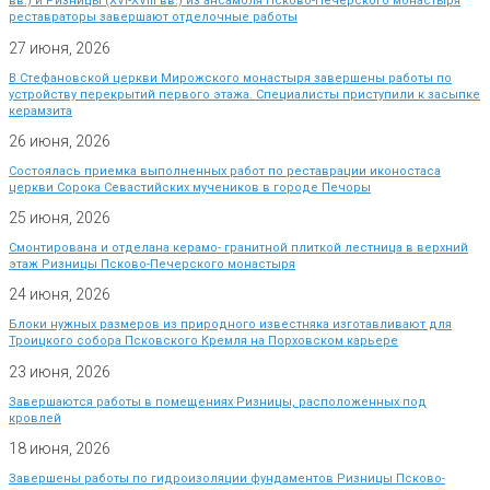
вв.) и Ризницы (XVI-XVIII вв.) из ансамбля Псково-Печерского монастыря
реставраторы завершают отделочные работы
27 июня, 2026
В Стефановской церкви Мирожского монастыря завершены работы по
устройству перекрытий первого этажа. Специалисты приступили к засыпке
керамзита
26 июня, 2026
Состоялась приемка выполненных работ по реставрации иконостаса
церкви Сорока Севастийских мучеников в городе Печоры
25 июня, 2026
Смонтирована и отделана керамо- гранитной плиткой лестница в верхний
этаж Ризницы Псково-Печерского монастыря
24 июня, 2026
Блоки нужных размеров из природного известняка изготавливают для
Троицкого собора Псковского Кремля на Порховском карьере
23 июня, 2026
Завершаются работы в помещениях Ризницы, расположенных под
кровлей
18 июня, 2026
Завершены работы по гидроизоляции фундаментов Ризницы Псково-