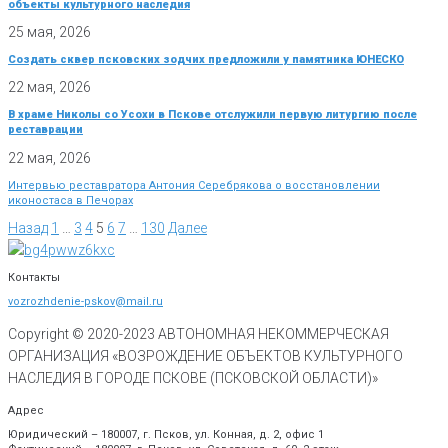
объекты культурного наследия
25 мая, 2026
Создать сквер псковских зодчих предложили у памятника ЮНЕСКО
22 мая, 2026
В храме Николы со Усохи в Пскове отслужили первую литургию после
реставрации
22 мая, 2026
Интервью реставратора Антония Серебрякова о восстановлении
иконостаса в Печорах
Назад
1
…
3
4
5
6
7
…
130
Далее
Контакты
vozrozhdenie-pskov@mail.ru
Copyright © 2020-
2023
АВТОНОМНАЯ НЕКОММЕРЧЕСКАЯ
ОРГАНИЗАЦИЯ «ВОЗРОЖДЕНИЕ ОБЪЕКТОВ КУЛЬТУРНОГО
НАСЛЕДИЯ В ГОРОДЕ ПСКОВЕ (ПСКОВСКОЙ ОБЛАСТИ)»
Адрес
Юридический – 180007, г. Псков, ул. Конная, д. 2, офис 1