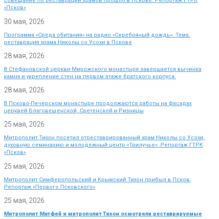
совещание по реставрации храмов прошло в Пскове. Репортаж ГТРК
«Псков»
30 мая, 2026
Программа «Среда обитания» на радио «Серебряный дождь». Тема:
реставрация храма Николы со Усохи в Пскове
28 мая, 2026
В Стефановской церкви Мирожского монастыря завершается вычинка
камня и укрепление стен на первом этаже братского корпуса.
28 мая, 2026
В Псково-Печерском монастыре продолжаются работы на фасадах
церквей Благовещенской, Сретенской и Ризницы
25 мая, 2026
Митрополит Тихон посетил отреставрированный храм Николы со Усохи,
духовную семинарию и молодежный центр «Трилучье». Репортаж ГТРК
«Псков»
25 мая, 2026
Митрополит Симферопольский и Крымский Тихон прибыл в Псков.
Репортаж «Первого Псковского»
25 мая, 2026
Митрополит Матфей и митрополит Тихон осмотрели реставрируемые