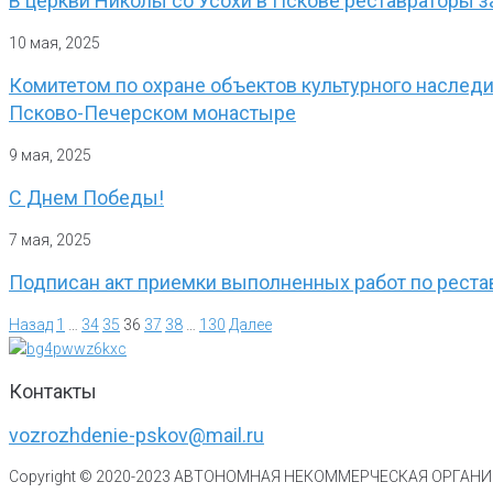
В церкви Николы со Усохи в Пскове реставраторы 
10 мая, 2025
Комитетом по охране объектов культурного наслед
Псково-Печерском монастыре
9 мая, 2025
С Днем Победы!
7 мая, 2025
Подписан акт приемки выполненных работ по реста
Назад
1
…
34
35
36
37
38
…
130
Далее
Контакты
vozrozhdenie-pskov@mail.ru
Copyright © 2020-
2023
АВТОНОМНАЯ НЕКОММЕРЧЕСКАЯ ОРГАНИЗ