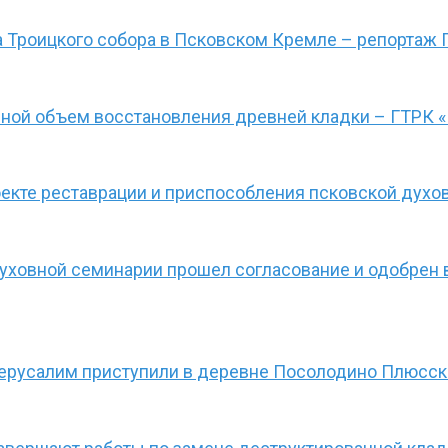
а Троицкого собора в Псковском Кремле – репортаж 
вной объем восстановления древней кладки – ГТРК 
екте реставрации и приспособления псковской духо
уховной семинарии прошел согласование и одобрен 
 Иерусалим приступили в деревне Посолодино Плюсск