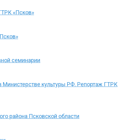
ГТРК «Псков»
«Псков»
вной семинарии
в Министерстве культуры РФ. Репортаж ГТРК
ого района Псковской области