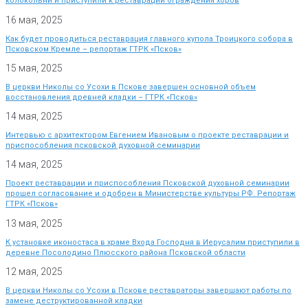
колокольни и приступили к реставрации ограждения хоров
16 мая, 2025
Как будет проводиться реставрация главного купола Троицкого собора в
Псковском Кремле – репортаж ГТРК «Псков»
15 мая, 2025
В церкви Николы со Усохи в Пскове завершен основной объем
восстановления древней кладки – ГТРК «Псков»
14 мая, 2025
Интервью с архитектором Евгением Ивановым о проекте реставрации и
приспособления псковской духовной семинарии
14 мая, 2025
Проект реставрации и приспособления Псковской духовной семинарии
прошел согласование и одобрен в Министерстве культуры РФ. Репортаж
ГТРК «Псков»
13 мая, 2025
К установке иконостаса в храме Входа Господня в Иерусалим приступили в
деревне Посолодино Плюсского района Псковской области
12 мая, 2025
В церкви Николы со Усохи в Пскове реставраторы завершают работы по
замене деструктированной кладки