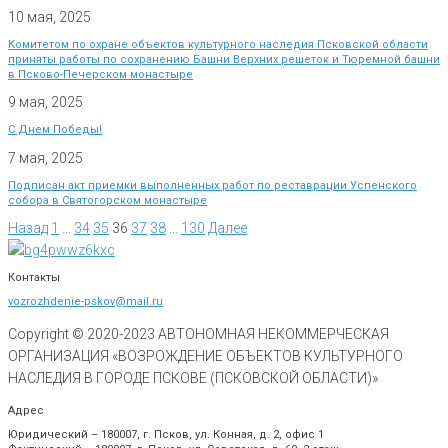
10 мая, 2025
Комитетом по охране объектов культурного наследия Псковской области
приняты работы по сохранению Башни Верхних решеток и Тюремной башни
в Псково-Печерском монастыре
9 мая, 2025
С Днем Победы!
7 мая, 2025
Подписан акт приемки выполненных работ по реставрации Успенского
собора в Святогорском монастыре
Назад
1
…
34
35
36
37
38
…
130
Далее
Контакты
vozrozhdenie-pskov@mail.ru
Copyright © 2020-
2023
АВТОНОМНАЯ НЕКОММЕРЧЕСКАЯ
ОРГАНИЗАЦИЯ «ВОЗРОЖДЕНИЕ ОБЪЕКТОВ КУЛЬТУРНОГО
НАСЛЕДИЯ В ГОРОДЕ ПСКОВЕ (ПСКОВСКОЙ ОБЛАСТИ)»
Адрес
Юридический – 180007, г. Псков, ул. Конная, д. 2, офис 1