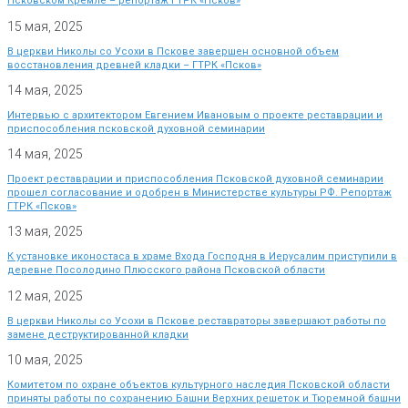
Псковском Кремле – репортаж ГТРК «Псков»
15 мая, 2025
В церкви Николы со Усохи в Пскове завершен основной объем
восстановления древней кладки – ГТРК «Псков»
14 мая, 2025
Интервью с архитектором Евгением Ивановым о проекте реставрации и
приспособления псковской духовной семинарии
14 мая, 2025
Проект реставрации и приспособления Псковской духовной семинарии
прошел согласование и одобрен в Министерстве культуры РФ. Репортаж
ГТРК «Псков»
13 мая, 2025
К установке иконостаса в храме Входа Господня в Иерусалим приступили в
деревне Посолодино Плюсского района Псковской области
12 мая, 2025
В церкви Николы со Усохи в Пскове реставраторы завершают работы по
замене деструктированной кладки
10 мая, 2025
Комитетом по охране объектов культурного наследия Псковской области
приняты работы по сохранению Башни Верхних решеток и Тюремной башни