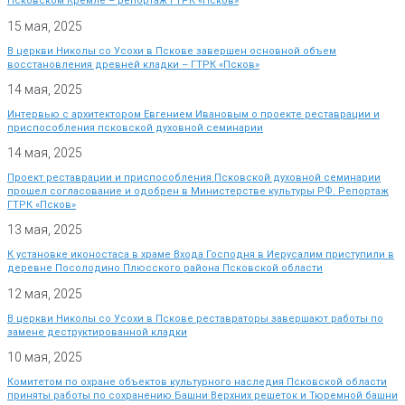
Псковском Кремле – репортаж ГТРК «Псков»
15 мая, 2025
В церкви Николы со Усохи в Пскове завершен основной объем
восстановления древней кладки – ГТРК «Псков»
14 мая, 2025
Интервью с архитектором Евгением Ивановым о проекте реставрации и
приспособления псковской духовной семинарии
14 мая, 2025
Проект реставрации и приспособления Псковской духовной семинарии
прошел согласование и одобрен в Министерстве культуры РФ. Репортаж
ГТРК «Псков»
13 мая, 2025
К установке иконостаса в храме Входа Господня в Иерусалим приступили в
деревне Посолодино Плюсского района Псковской области
12 мая, 2025
В церкви Николы со Усохи в Пскове реставраторы завершают работы по
замене деструктированной кладки
10 мая, 2025
Комитетом по охране объектов культурного наследия Псковской области
приняты работы по сохранению Башни Верхних решеток и Тюремной башни