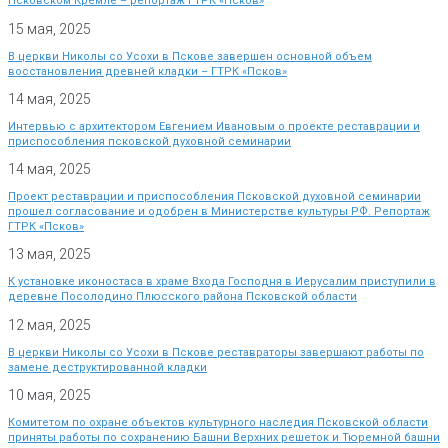
Псковском Кремле – репортаж ГТРК «Псков»
15 мая, 2025
В церкви Николы со Усохи в Пскове завершен основной объем
восстановления древней кладки – ГТРК «Псков»
14 мая, 2025
Интервью с архитектором Евгением Ивановым о проекте реставрации и
приспособления псковской духовной семинарии
14 мая, 2025
Проект реставрации и приспособления Псковской духовной семинарии
прошел согласование и одобрен в Министерстве культуры РФ. Репортаж
ГТРК «Псков»
13 мая, 2025
К установке иконостаса в храме Входа Господня в Иерусалим приступили в
деревне Посолодино Плюсского района Псковской области
12 мая, 2025
В церкви Николы со Усохи в Пскове реставраторы завершают работы по
замене деструктированной кладки
10 мая, 2025
Комитетом по охране объектов культурного наследия Псковской области
приняты работы по сохранению Башни Верхних решеток и Тюремной башни