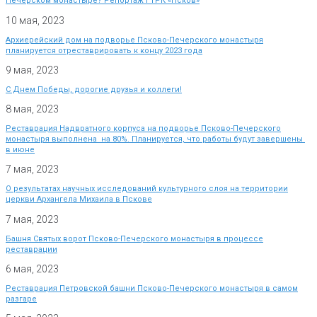
Печерском монастыре? Репортаж ГТРК «Псков»
10 мая, 2023
Архиерейский дом на подворье Псково-Печерского монастыря
планируется отреставрировать к концу 2023 года
9 мая, 2023
С Днем Победы, дорогие друзья и коллеги!
8 мая, 2023
Реставрация Надвратного корпуса на подворье Псково-Печерского
монастыря выполнена на 80%. Планируется, что работы будут завершены
в июне
7 мая, 2023
О результатах научных исследований культурного слоя на территории
церкви Архангела Михаила в Пскове
7 мая, 2023
Башня Святых ворот Псково-Печерского монастыря в процессе
реставрации
6 мая, 2023
Реставрация Петровской башни Псково-Печерского монастыря в самом
разгаре