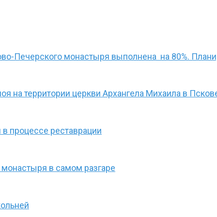
ово-Печерского монастыря выполнена на 80%. Плани
лоя на территории церкви Архангела Михаила в Псков
 в процессе реставрации
 монастыря в самом разгаре
кольней