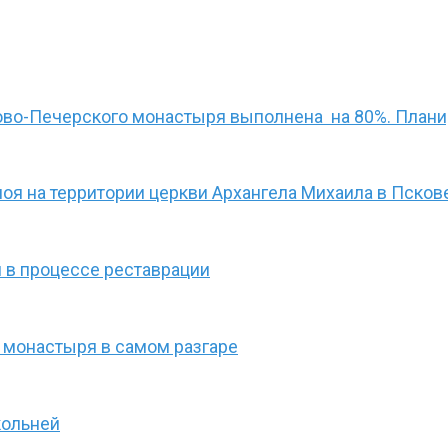
ово-Печерского монастыря выполнена на 80%. Плани
лоя на территории церкви Архангела Михаила в Псков
 в процессе реставрации
 монастыря в самом разгаре
кольней