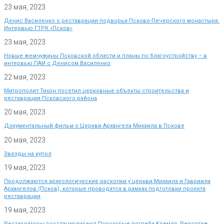
23 мая, 2023
Денис Василенко о реставрации подворья Псково-Печерского монастыря.
Интервью ГТРК «Псков»
23 мая, 2023
Новые жемчужины Псковской области и планы по благоустройству – в
интервью ПАИ с Денисом Василенко
22 мая, 2023
Митрополит Тихон посетил церковные объекты строительства и
реставрации Псковского района
20 мая, 2023
Документальный фильм о Церкви Архангела Михаила в Пскове
20 мая, 2023
Звезды на купол
19 мая, 2023
Продолжаются археологические раскопки у церкви Михаила и Гавриила
Архангелов (Псков), которые проводятся в рамках подготовки проекта
реставрации
19 мая, 2023
Реставраторы восстанавливают Пороховые погреба Кремля. Репортаж