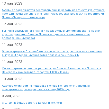
13 мая, 2023
Активно продолжаются реставрационные работы на объекте культурного
наследия федерального значения «Лазаревская церковь» на территории
Псково-Печерского монастыря
12 мая, 2023
Вычинка разрушенного камня и последующая докомпановка на местах
утрат на древних объектах Пскова — один из главных моментов
реставрационных работ
11 мая, 2023
О реставрации в Псково-Печерском монастыре рассказали в вечернем
выпуске федеральных новостей телеканала «Россия-1»
11 мая, 2023
Какие открытия принесла реставрация Большой звонницы в Псковско-
Печерском монастыре? Репортаж ГТРК «Псков»
10 мая, 2023
Архиерейский дом на подворье Псково-Печерского монастыря
планируется отреставрировать к концу 2023 года
9 мая, 2023
С Днем Победы, дорогие друзья и коллеги!