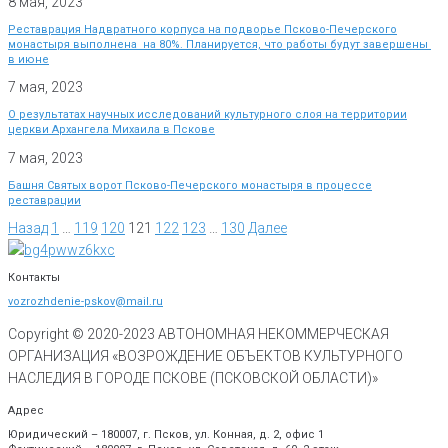
8 мая, 2023
Реставрация Надвратного корпуса на подворье Псково-Печерского
монастыря выполнена на 80%. Планируется, что работы будут завершены
в июне
7 мая, 2023
О результатах научных исследований культурного слоя на территории
церкви Архангела Михаила в Пскове
7 мая, 2023
Башня Святых ворот Псково-Печерского монастыря в процессе
реставрации
Назад
1
…
119
120
121
122
123
…
130
Далее
Контакты
vozrozhdenie-pskov@mail.ru
Copyright © 2020-
2023
АВТОНОМНАЯ НЕКОММЕРЧЕСКАЯ
ОРГАНИЗАЦИЯ «ВОЗРОЖДЕНИЕ ОБЪЕКТОВ КУЛЬТУРНОГО
НАСЛЕДИЯ В ГОРОДЕ ПСКОВЕ (ПСКОВСКОЙ ОБЛАСТИ)»
Адрес
Юридический – 180007, г. Псков, ул. Конная, д. 2, офис 1