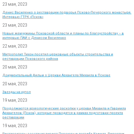
23 мая, 2023
Денис Василенко о реставрации подворья Псково-Печерского монастыря.
Интервью ГТРК «Псков»
23 мая, 2023
Новые жемчужины Псковской области и планы по благоустройству – в
интервью ПАИ с Денисом Василенко
22 мая, 2023
Митрополит Тихон посетил церковные объекты строительства и
реставрации Псковского района
20 мая, 2023
Документальный фильм о Церкви Архангела Михаила в Пскове
20 мая, 2023
Звезды на купол
19 мая, 2023
Продолжаются археологические раскопки у церкви Михаила и Гавриила
Архангелов (Псков), которые проводятся в рамках подготовки проекта
реставрации
19 мая, 2023
Реставраторы восстанавливают Пороховые погреба Кремля. Репортаж