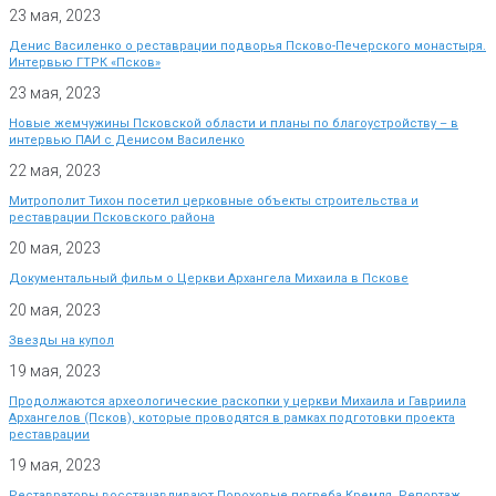
23 мая, 2023
Денис Василенко о реставрации подворья Псково-Печерского монастыря.
Интервью ГТРК «Псков»
23 мая, 2023
Новые жемчужины Псковской области и планы по благоустройству – в
интервью ПАИ с Денисом Василенко
22 мая, 2023
Митрополит Тихон посетил церковные объекты строительства и
реставрации Псковского района
20 мая, 2023
Документальный фильм о Церкви Архангела Михаила в Пскове
20 мая, 2023
Звезды на купол
19 мая, 2023
Продолжаются археологические раскопки у церкви Михаила и Гавриила
Архангелов (Псков), которые проводятся в рамках подготовки проекта
реставрации
19 мая, 2023
Реставраторы восстанавливают Пороховые погреба Кремля. Репортаж