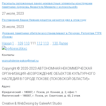
Раскрыты заложенные ранее неизвестные элементы конструкции
памятника «Церковь Архангела Михаила с колокольней»
27 июля, 2023
Реставрация башни Нижних решеток начнется уже в этом году
26 июля, 2023
Древние памятники обители восстанавливают в Печорах. Репортаж ГТРК
«Псков»
Назад
1
…
109
110
111
112
113
…
130
Далее
Контакты
vozrozhdenie-pskov@mail.ru
Copyright © 2020-
2023
АВТОНОМНАЯ НЕКОММЕРЧЕСКАЯ
ОРГАНИЗАЦИЯ «ВОЗРОЖДЕНИЕ ОБЪЕКТОВ КУЛЬТУРНОГО
НАСЛЕДИЯ В ГОРОДЕ ПСКОВЕ (ПСКОВСКОЙ ОБЛАСТИ)»
Адрес
Юридический – 180007, г. Псков, ул. Конная, д. 2, офис 1
Фактический – 180007, г. Псков, ул. Советская, д. 60, 2 этаж
Creative & WebDesing by GaleeArt Studio