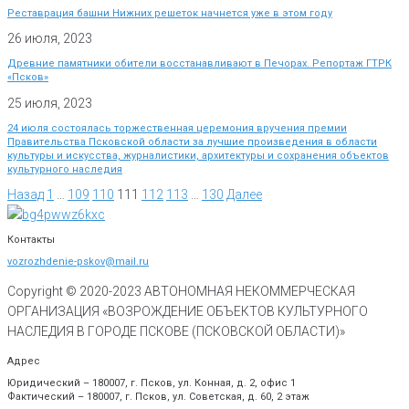
Реставрация башни Нижних решеток начнется уже в этом году
26 июля, 2023
Древние памятники обители восстанавливают в Печорах. Репортаж ГТРК
«Псков»
25 июля, 2023
24 июля состоялась торжественная церемония вручения премии
Правительства Псковской области за лучшие произведения в области
культуры и искусства, журналистики, архитектуры и сохранения объектов
культурного наследия
Назад
1
…
109
110
111
112
113
…
130
Далее
Контакты
vozrozhdenie-pskov@mail.ru
Copyright © 2020-
2023
АВТОНОМНАЯ НЕКОММЕРЧЕСКАЯ
ОРГАНИЗАЦИЯ «ВОЗРОЖДЕНИЕ ОБЪЕКТОВ КУЛЬТУРНОГО
НАСЛЕДИЯ В ГОРОДЕ ПСКОВЕ (ПСКОВСКОЙ ОБЛАСТИ)»
Адрес
Юридический – 180007, г. Псков, ул. Конная, д. 2, офис 1
Фактический – 180007, г. Псков, ул. Советская, д. 60, 2 этаж