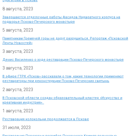
Одигитрии в Пскове
8 августа, 2023
Завершаются отделочные работы фасадов Надвратного корпуса на
подворье Псково-Печерского монастыря
5 августа, 2023
Памятникам Гремячей горы не дадут разрушиться. Репортаж «Псковской
Ленты Новостей»
3 августа, 2023
Денис Василенко о ходе реставрации Псково-Печерского монастыря
3 августа, 2023
В эфире ГТРК «Псков» рассказали о том, какие технологии применяют
реставраторы при реконструкции Псково-Печерских святынь
2 августа, 2023
В Псковской области создан образовательный кластер «Искусство и
креативная индустрия»
1 августа, 2023
Реставрация колокольни продолжается в Пскове
31 июля, 2023
Реставрация Пороховых погребов Псковского Кремля полностью