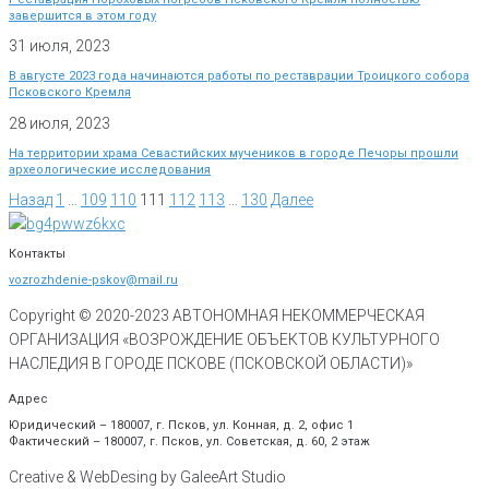
завершится в этом году
31 июля, 2023
В августе 2023 года начинаются работы по реставрации Троицкого собора
Псковского Кремля
28 июля, 2023
На территории храма Севастийских мучеников в городе Печоры прошли
археологические исследования
Назад
1
…
109
110
111
112
113
…
130
Далее
Контакты
vozrozhdenie-pskov@mail.ru
Copyright © 2020-
2023
АВТОНОМНАЯ НЕКОММЕРЧЕСКАЯ
ОРГАНИЗАЦИЯ «ВОЗРОЖДЕНИЕ ОБЪЕКТОВ КУЛЬТУРНОГО
НАСЛЕДИЯ В ГОРОДЕ ПСКОВЕ (ПСКОВСКОЙ ОБЛАСТИ)»
Адрес
Юридический – 180007, г. Псков, ул. Конная, д. 2, офис 1
Фактический – 180007, г. Псков, ул. Советская, д. 60, 2 этаж
Creative & WebDesing by GaleeArt Studio