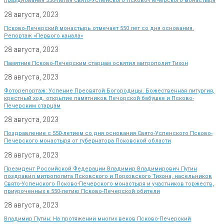
празднования 550-летия Свято-Успенского Псково-Печерского монастыря
28 августа, 2023
Псково-Печерский монастырь отмечает 550 лет со дня основания.
Репортаж «Первого канала»
28 августа, 2023
Памятник Псково-Печерским старцам освятил митрополит Тихон
28 августа, 2023
Фоторепортаж: Успение Пресвятой Богородицы. Божественная литургия,
крестный ход, открытие памятников Печорской бабушке и Псково-
Печерским старцам
28 августа, 2023
Поздравление с 550-летием со дня основания Свято-Успенского Псково-
Печерского монастыря от губернатора Псковской области
28 августа, 2023
Президент Российской Федерации Владимир Владимирович Путин
поздравил митрополита Псковского и Порховского Тихона, насельников
Свято-Успенского Псково-Печерского монастыря и участников торжеств,
приуроченных к 550-летию Псково-Печерской обители
28 августа, 2023
Владимир Путин: На протяжении многих веков Псково-Печерский