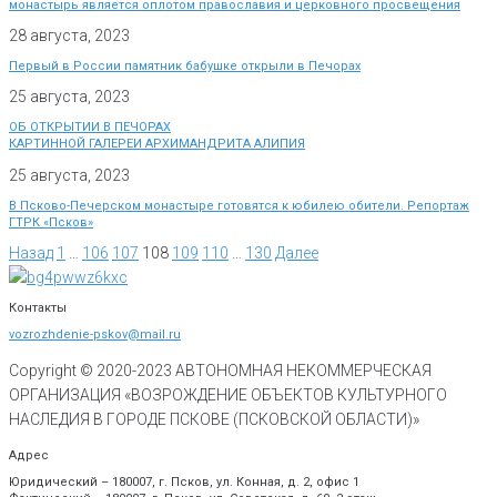
монастырь является оплотом православия и церковного просвещения
28 августа, 2023
Первый в России памятник бабушке открыли в Печорах
25 августа, 2023
ОБ ОТКРЫТИИ В ПЕЧОРАХ
КАРТИННОЙ ГАЛЕРЕИ АРХИМАНДРИТА АЛИПИЯ
25 августа, 2023
В Псково-Печерском монастыре готовятся к юбилею обители. Репортаж
ГТРК «Псков»
Назад
1
…
106
107
108
109
110
…
130
Далее
Контакты
vozrozhdenie-pskov@mail.ru
Copyright © 2020-
2023
АВТОНОМНАЯ НЕКОММЕРЧЕСКАЯ
ОРГАНИЗАЦИЯ «ВОЗРОЖДЕНИЕ ОБЪЕКТОВ КУЛЬТУРНОГО
НАСЛЕДИЯ В ГОРОДЕ ПСКОВЕ (ПСКОВСКОЙ ОБЛАСТИ)»
Адрес
Юридический – 180007, г. Псков, ул. Конная, д. 2, офис 1