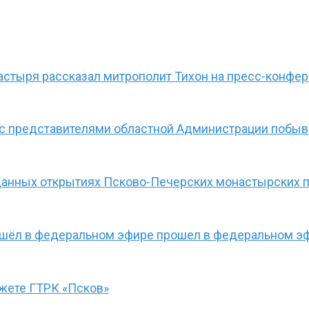
астыря рассказал митрополит Тихон на пресс-конфе
 с представителями областной Администрации побыв
данных открытиях Псково-Печерских монастырских 
ошёл в федеральном эфире прошел в федеральном эф
южете ГТРК «Псков»