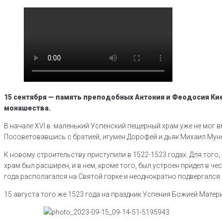
15 сентября — память преподобных Антония и Феодосия Кие
монашества.
В начале XVI в. маленький Успенский пещерный храм уже не мог 
Посоветовавшись с братией, игумен Дорофей и дьяк Михаил Мун
К новому строительству приступили в 1522-1523 годах. Для того,
храм был расширен, и в нем, кроме того, был устроен придел в ч
года располагался на Святой горке и неоднократно подвергался
15 августа того же 1523 года на праздник Успения Божией Матер