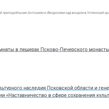
й преподобными Антонием и Феодосием над входом в Успенский храм
мнаты в пещерах Псково-Печерского монасты
ультурного наследия Псковской области и ге
ии «Наставничество в сфере сохранения куль