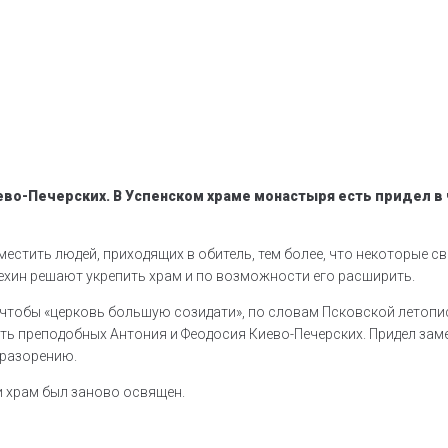
во-Печерских. В Успенском храме монастыря есть придел в 
вместить людей, приходящих в обитель, тем более, что некоторые 
ехин решают укрепить храм и по возможности его расширить.
 чтобы «церковь большую созидати», по словам Псковской летописи
есть преподобных Антония и Феодосия Киево-Печерских. Придел зам
 разорению.
и храм был заново освящен.