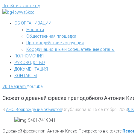
Перейти к контенту
ОБ ОРГАНИЗАЦИИ
Новости
Общественная площадка
Противодействие коррупции
Координационные и совещательные органы
ПОЛНОМОЧИЯ
РУКОВОДСТВО
ДОКУМЕНТАЦИЯ
КОНТАКТЫ
Vk
Telegram
Youtube
Сюжет о древней фреске преподобного Антония Ки
В
АНО Возрождение объектов
Опубликовано
15 сентября, 2023
0 
О древней фреске прп. Антония Киево-Печерского в сюжете
Пско