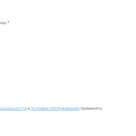
чены
*
енциальности
и
Условия обслуживания
применять.