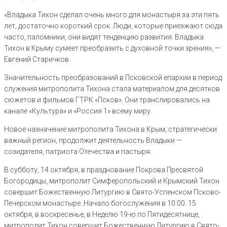
«Владыка Тихон сделал очень много для монастыря за эти пять
лет, достаточно короткий срок. Люди, которые приезжают сюда
часто, паломники, они видят тенденцию развития. Владыка
Тихон в Крыму сумеет преобразить с духовной точки зрения», —
Евгений Старичков.
Значительность преобразований в Псковской епархии в период
служения митрополита Тихона стала материалом для десятков
сюжетов и фильмов ГТРК «Псков». Они транслировались на
канале «Культура» и «Россия 1» всему миру.
Новое назначение митрополита Тихона в Крым, стратегически
важный регион, продолжит деятельность Владыки —
созидателя, патриота Отечества и пастыря.
В субботу, 14 октября, в празднование Покрова Пресвятой
Богородицы, митрополит Симферопольский и Крымский Тихон
совершит Божественную Литургию в Свято-Успенском Псково-
Печерском монастыре. Начало богослужения в 10:00. 15
октября, в воскресенье, в Неделю 19-ю по Пятидесятнице,
митрополит Тихон совершит Божественную Литургию в Свято-