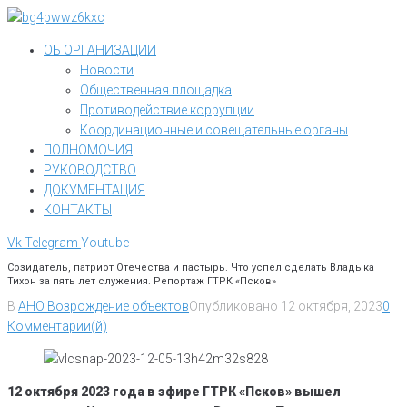
Перейти
к
ОБ ОРГАНИЗАЦИИ
контенту
Новости
Общественная площадка
Противодействие коррупции
Координационные и совещательные органы
ПОЛНОМОЧИЯ
РУКОВОДСТВО
ДОКУМЕНТАЦИЯ
КОНТАКТЫ
Vk
Telegram
Youtube
Созидатель, патриот Отечества и пастырь. Что успел сделать Владыка
Тихон за пять лет служения. Репортаж ГТРК «Псков»
В
АНО Возрождение объектов
Опубликовано
12 октября, 2023
0
Комментарии(й)
12 октября 2023 года в эфире ГТРК «Псков» вышел