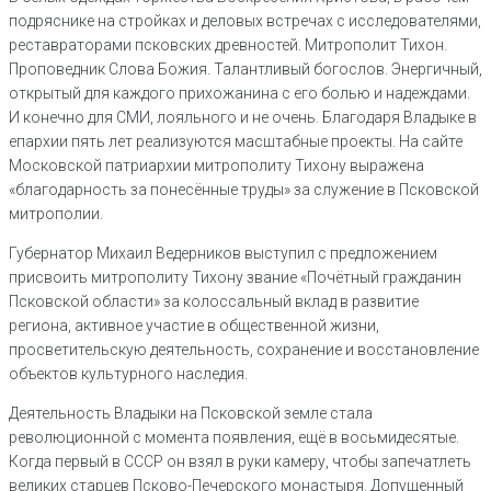
подряснике на стройках и деловых встречах с исследователями,
реставраторами псковских древностей. Митрополит Тихон.
Проповедник Слова Божия. Талантливый богослов. Энергичный,
открытый для каждого прихожанина с его болью и надеждами.
И конечно для СМИ, лояльного и не очень. Благодаря Владыке в
епархии пять лет реализуются масштабные проекты. На сайте
Московской патриархии митрополиту Тихону выражена
«благодарность за понесённые труды» за служение в Псковской
митрополии.
Губернатор Михаил Ведерников выступил с предложением
присвоить митрополиту Тихону звание «Почётный гражданин
Псковской области» за колоссальный вклад в развитие
региона, активное участие в общественной жизни,
просветительскую деятельность, сохранение и восстановление
объектов культурного наследия.
Деятельность Владыки на Псковской земле стала
революционной с момента появления, ещё в восьмидесятые.
Когда первый в СССР он взял в руки камеру, чтобы запечатлеть
великих старцев Псково-Печерского монастыря. Допущенный