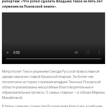
репортаж: «Что успел сделать Владыка Тихон за пять лет
служения на Псковской земле».
Митрополит Тихон решением Синода Русской православной
церкви назначен главой Крымской епархии. За более чем
пятилетнюю историю служения владыки Тихона в Псковской
области реализованы масштабные благотворительные и
образовательные проекты. О самых главных — в обзоре Марины
Михайловой.
В белых одеждах торжества Воскресения Христова, в рабочем