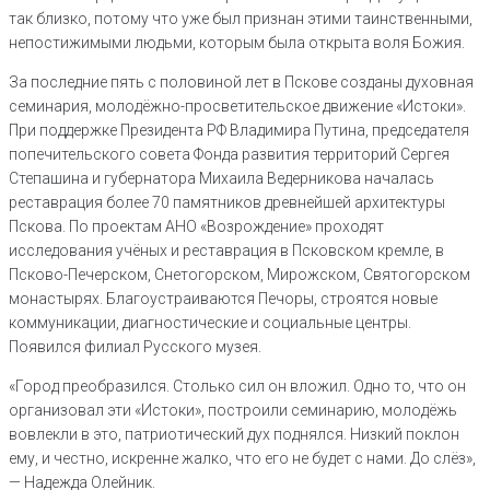
так близко, потому что уже был признан этими таинственными,
непостижимыми людьми, которым была открыта воля Божия.
За последние пять с половиной лет в Пскове созданы духовная
семинария, молодёжно-просветительское движение «Истоки».
При поддержке Президента РФ Владимира Путина, председателя
попечительского совета Фонда развития территорий Сергея
Степашина и губернатора Михаила Ведерникова началась
реставрация более 70 памятников древнейшей архитектуры
Пскова. По проектам АНО «Возрождение» проходят
исследования учёных и реставрация в Псковском кремле, в
Псково-Печерском, Снетогорском, Мирожском, Святогорском
монастырях. Благоустраиваются Печоры, строятся новые
коммуникации, диагностические и социальные центры.
Появился филиал Русского музея.
«Город преобразился. Столько сил он вложил. Одно то, что он
организовал эти «Истоки», построили семинарию, молодёжь
вовлекли в это, патриотический дух поднялся. Низкий поклон
ему, и честно, искренне жалко, что его не будет с нами. До слёз»,
— Надежда Олейник.