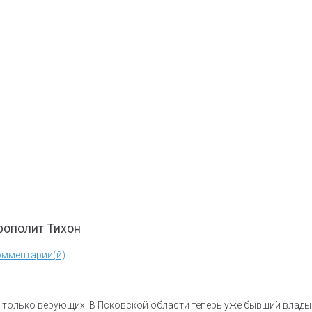
рополит Тихон
омментарии(й)
 только верующих. В Псковской области теперь уже бывший владык