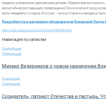
пределы управления церковными делами. Предлагаем вспомнить, 
масштабная реставрация, превращение Печор в моногород, возв
мультимедийного парка «Россия — моя история» и звездное пал
Подробности в материале обозревателя Псковской Ленты
https://pln-pskov.ru/church/chne/499508.html
Навигация по записям
Предыдущая
Предыдущая
Михаил Ведерников о новом назначении Вл
Следующий
Следующий
Созидатель, патриот Отечества и пастырь. Ч