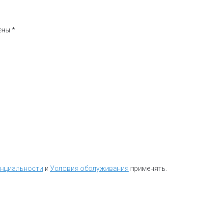
чены
*
енциальности
и
Условия обслуживания
применять.