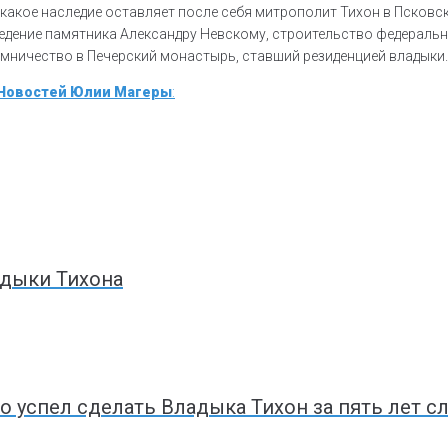
какое наследие оставляет после себя митрополит Тихон в Псковск
едение памятника Александру Невскому, строительство федеральн
омничество в Печерский монастырь, ставший резиденцией владыки.
 Новостей Юлии Магеры
:
адыки Тихона
то успел сделать Владыка Тихон за пять лет 