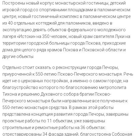
Построены новый корпус монастырской гостиницы, детский
игровой город со спортивными площадками в паломническом
центре, новый гостиничный комплекс в паломническом центре
из 40 отдельных коттеджей для паломников, введено в
эксплуатацию девять объектов федерального молодежного
лагеря «Истоки» на 350 человек, новый храм святителя Луки на
территории городской больницы города Пскова, приходские
дома для целого ряда храмов Пскова и Псковской области и
другие объекты.
Отдельно стоит сказать о реконструкции города Печоры,
приуроченной к 550-летию Псково-Печерского монастыря. Речь
идет не о церковных постройках, а именно о самом городе, на
благоустройство которого по благословению митрополита
Тихона и решению Духовного собора братии Псково-
Печерского монастыря были направленные все полученные к
550-летию монастыря средства. В рамках этой работы
представлена концепция развития города Печоры, завершены
проектные работы по 11 объектам, уже завершены
строительные и ремонтные работы на 36 объектах:
отреставрированы 34 фасада зданий, благоустроена Соборная