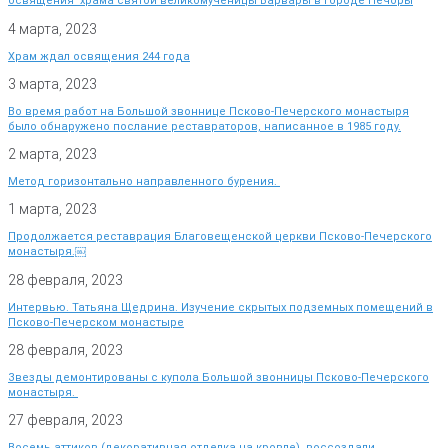
освящения храма святой великомученицы Варвары в городе Печоры
4 марта, 2023
Храм ждал освящения 244 года
3 марта, 2023
Во время работ на Большой звоннице Псково-Печерского монастыря
было обнаружено послание реставраторов, написанное в 1985 году.
2 марта, 2023
Метод горизонтально направленного бурения.
1 марта, 2023
Продолжается реставрация Благовещенской церкви Псково-Печерского
монастыря.￼
28 февраля, 2023
Интервью. Татьяна Щедрина. Изучение скрытых подземных помещений в
Псково-Печерском монастыре
28 февраля, 2023
Звезды демонтированы с купола Большой звонницы Псково-Печерского
монастыря.
27 февраля, 2023
Восемь аттиков (декоративная отделка на кровле) воссоздали