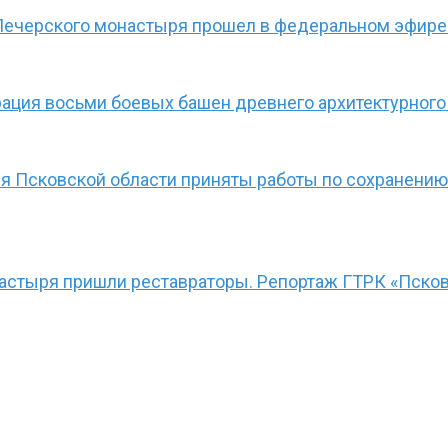
Печерского монастыря прошел в федеральном эфире 
ация восьми боевых башен древнего архитектурного
ия Псковской области приняты работы по сохранению
астыря пришли реставраторы. Репортаж ГТРК «Пско