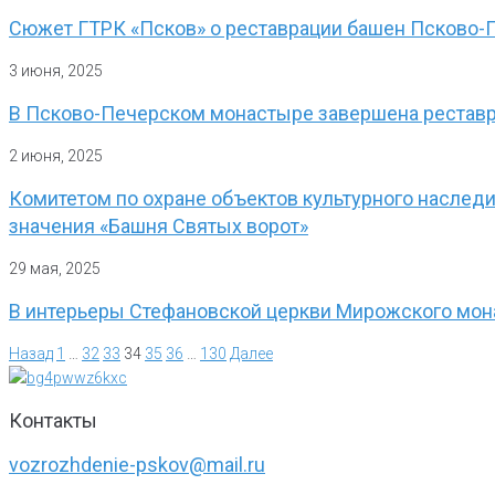
Сюжет ГТРК «Псков» о реставрации башен Псково-
3 июня, 2025
В Псково-Печерском монастыре завершена реставр
2 июня, 2025
Комитетом по охране объектов культурного наслед
значения «Башня Святых ворот»
29 мая, 2025
В интерьеры Стефановской церкви Мирожского мон
Назад
1
…
32
33
34
35
36
…
130
Далее
Контакты
vozrozhdenie-pskov@mail.ru