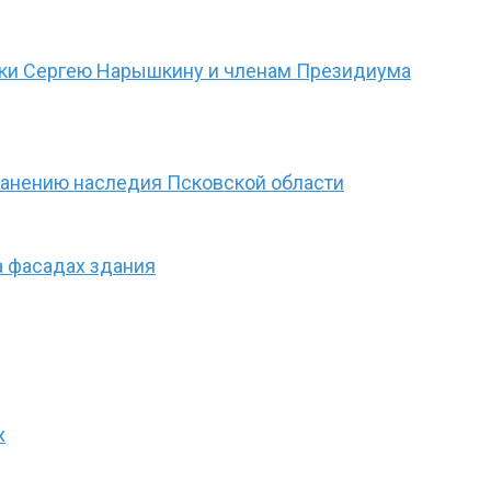
дки Сергею Нарышкину и членам Президиума
ранению наследия Псковской области
а фасадах здания
х