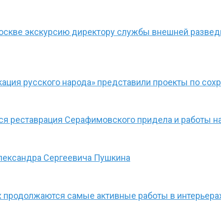
Москве экскурсию директору службы внешней разве
ация русского народа» представили проекты по сох
ся реставрация Серафимовского придела и работы н
Александра Сергеевича Пушкина
х продолжаются самые активные работы в интерьера