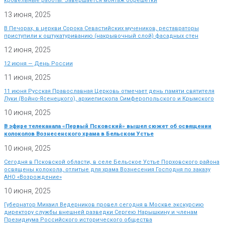
кровельные работы. Завершается монтаж обрешетки
13 июня, 2025
В Печорах, в церкви Сорока Севастийских мучеников, реставраторы
приступили к оштукатуриванию (накрывочный слой) фасадных стен
12 июня, 2025
12 июня — День России
11 июня, 2025
11 июня Русская Православная Церковь отмечает день памяти святителя
Луки (Войно-Ясенецкого), архиепископа Симферопольского и Крымского
10 июня, 2025
В эфире телеканала «Первый Псковский» вышел сюжет об освящении
колоколов Вознесенского храма в Бельском Устье
10 июня, 2025
Сегодня в Псковской области, в селе Бельское Устье Порховского района
освящены колокола, отлитые для храма Вознесения Господня по заказу
АНО «Возрождение»
10 июня, 2025
Губернатор Михаил Ведерников провел сегодня в Москве экскурсию
директору службы внешней разведки Сергею Нарышкину и членам
Президиума Российского исторического общества