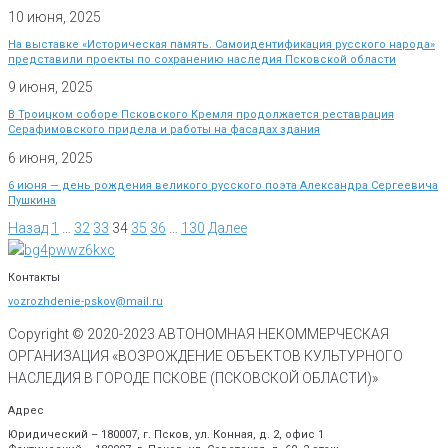
10 июня, 2025
На выставке «Историческая память. Самоидентификация русского народа»
представили проекты по сохранению наследия Псковской области
9 июня, 2025
В Троицком соборе Псковского Кремля продолжается реставрация
Серафимовского придела и работы на фасадах здания
6 июня, 2025
6 июня — день рождения великого русского поэта Александра Сергеевича
Пушкина
Назад
1
…
32
33
34
35
36
…
130
Далее
Контакты
vozrozhdenie-pskov@mail.ru
Copyright © 2020-
2023
АВТОНОМНАЯ НЕКОММЕРЧЕСКАЯ
ОРГАНИЗАЦИЯ «ВОЗРОЖДЕНИЕ ОБЪЕКТОВ КУЛЬТУРНОГО
НАСЛЕДИЯ В ГОРОДЕ ПСКОВЕ (ПСКОВСКОЙ ОБЛАСТИ)»
Адрес
Юридический – 180007, г. Псков, ул. Конная, д. 2, офис 1