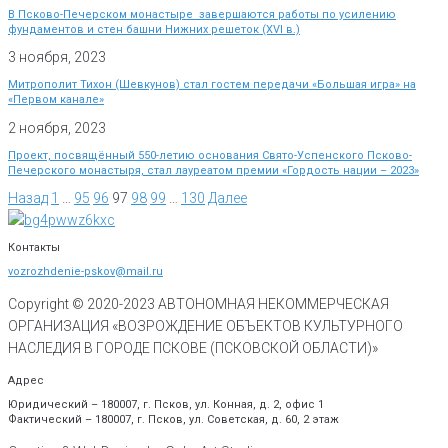
В Псково-Печерском монастыре завершаются работы по усилению
фундаментов и стен башни Нижних решеток (XVI в.)
3 ноября, 2023
Митрополит Тихон (Шевкунов) стал гостем передачи «Большая игра» на
«Первом канале»
2 ноября, 2023
Проект, посвящённый 550-летию основания Свято-Успенского Псково-
Печерского монастыря, стал лауреатом премии «Гордость нации – 2023»
Назад
1
…
95
96
97
98
99
…
130
Далее
Контакты
vozrozhdenie-pskov@mail.ru
Copyright © 2020-
2023
АВТОНОМНАЯ НЕКОММЕРЧЕСКАЯ
ОРГАНИЗАЦИЯ «ВОЗРОЖДЕНИЕ ОБЪЕКТОВ КУЛЬТУРНОГО
НАСЛЕДИЯ В ГОРОДЕ ПСКОВЕ (ПСКОВСКОЙ ОБЛАСТИ)»
Адрес
Юридический – 180007, г. Псков, ул. Конная, д. 2, офис 1
Фактический – 180007, г. Псков, ул. Советская, д. 60, 2 этаж