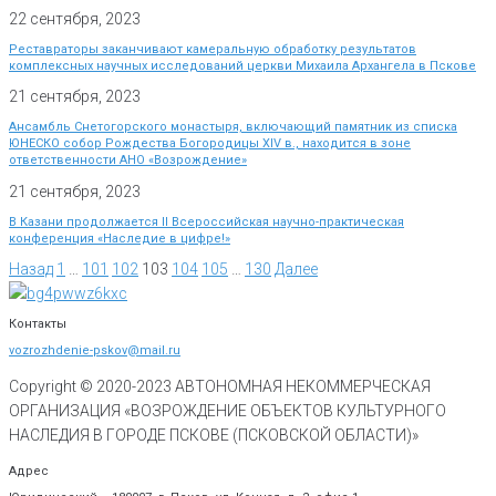
22 сентября, 2023
Реставраторы заканчивают камеральную обработку результатов
комплексных научных исследований церкви Михаила Архангела в Пскове
21 сентября, 2023
Ансамбль Снетогорского монастыря, включающий памятник из списка
ЮНЕСКО собор Рождества Богородицы XIV в., находится в зоне
ответственности АНО «Возрождение»
21 сентября, 2023
В Казани продолжается II Всероссийская научно-практическая
конференция «Наследие в цифре!»
Назад
1
…
101
102
103
104
105
…
130
Далее
Контакты
vozrozhdenie-pskov@mail.ru
Copyright © 2020-
2023
АВТОНОМНАЯ НЕКОММЕРЧЕСКАЯ
ОРГАНИЗАЦИЯ «ВОЗРОЖДЕНИЕ ОБЪЕКТОВ КУЛЬТУРНОГО
НАСЛЕДИЯ В ГОРОДЕ ПСКОВЕ (ПСКОВСКОЙ ОБЛАСТИ)»
Адрес