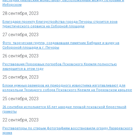
наследия «Мальский монастырь», расположенный между Печорами и
Изборском
28 сентября, 2023
Благодаря проекту благоустройства города Печоры строится зона
туристического сервиса на Соборной площади
27 сентября, 2023
Фото: творческая группа, создававшая памятник Бабушке и внуку на
Собороной площади в г. Печоры
26 сентября, 2023
Реставрация Пороховых погребов Псковского Кремля полностью
завершится в этом году
25 сентября, 2023
Блоки нужных размеров из природного известняка изготавливают для
колокольни Троицкого собора Псковского Кремля на Порховском карьере
25 сентября, 2023
26 сентября исполняется 65 лет находке первой псковской берестяной
грамоты
22 сентября, 2023
Реставраторы по старым фотографиям восстановили ограду Лазаревского
храма